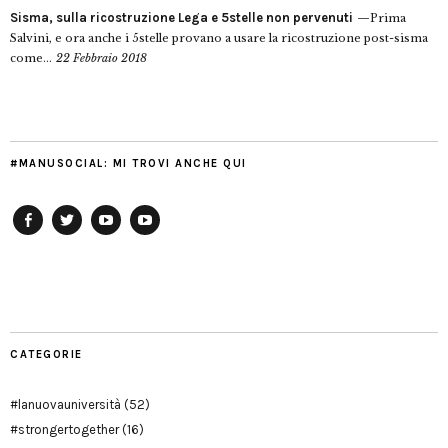
Sisma, sulla ricostruzione Lega e 5stelle non pervenuti
Prima
Salvini, e ora anche i 5stelle provano a usare la ricostruzione post-sisma
come...
22 Febbraio 2018
#MANUSOCIAL: MI TROVI ANCHE QUI
Facebook
Twitter
YouTube
YouTube
Manu
PD
Modena
CATEGORIE
#lanuovauniversità
(52)
#strongertogether
(16)