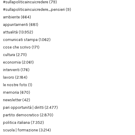
#sullapoliticaincuicredere
(79)
#sullapoliticaincuicredere_pensieri
(9)
ambiente
(664)
appuntamenti
(681)
attualità
(13.952)
comunicati stampa
(1.062)
cose che scrivo
(171)
cultura
(2.711)
economia
(2.061)
interventi
(176)
lavoro
(2.184)
le nostre foto
(1)
memoria
(670)
newsletter
(42)
pari opportunità | diritti
(2.477)
partito democratico
(2.870)
politica italiana
(7.352)
scuola | formazione
(3.214)