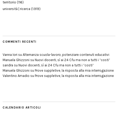
territorio
(116)
università | ricerca
(1.919)
COMMENTI RECENTI
Vanna Iori
su
Alternanza scuola-lavoro, potenziare contenuti educativi
Manuela Ghizzoni
su
Nuovi docenti, sì ai 24 Cfu ma non a tutti i “costi”
sandra
su
Nuovi docenti, sì ai 24 Cfu ma non a tutti i “costi”
Manuela Ghizzoni
su
Prove suppletive, la risposta alla mia interrogazione
Valentino Amadio
su
Prove suppletive, la risposta alla mia interrogazione
CALENDARIO ARTICOLI