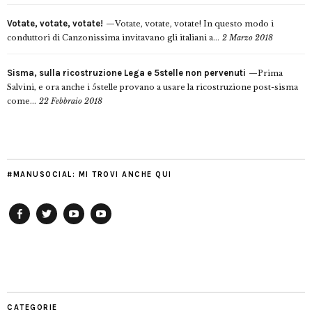
Votate, votate, votate!
Votate, votate, votate! In questo modo i
conduttori di Canzonissima invitavano gli italiani a...
2 Marzo 2018
Sisma, sulla ricostruzione Lega e 5stelle non pervenuti
Prima
Salvini, e ora anche i 5stelle provano a usare la ricostruzione post-sisma
come...
22 Febbraio 2018
#MANUSOCIAL: MI TROVI ANCHE QUI
Facebook
Twitter
YouTube
YouTube
Manu
PD
Modena
CATEGORIE