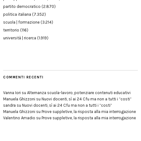
partito democratico
(2.870)
politica italiana
(7.352)
scuola | formazione
(3.214)
territorio
(116)
università | ricerca
(1.919)
COMMENTI RECENTI
Vanna Iori
su
Alternanza scuola-lavoro, potenziare contenuti educativi
Manuela Ghizzoni
su
Nuovi docenti, sì ai 24 Cfu ma non a tutti i “costi”
sandra
su
Nuovi docenti, sì ai 24 Cfu ma non a tutti i “costi”
Manuela Ghizzoni
su
Prove suppletive, la risposta alla mia interrogazione
Valentino Amadio
su
Prove suppletive, la risposta alla mia interrogazione