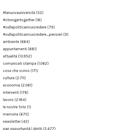
#lanuovauniversità
(52)
#strongertogether
(16)
#sullapoliticaincuicredere
(79)
#sullapoliticaincuicredere_pensieri
(9)
ambiente
(664)
appuntamenti
(681)
attualità
(13.952)
comunicati stampa
(1.062)
cose che scrivo
(171)
cultura
(2.711)
economia
(2.061)
interventi
(176)
lavoro
(2.184)
le nostre foto
(1)
memoria
(670)
newsletter
(42)
pari opportunità | diritti
(2.477)