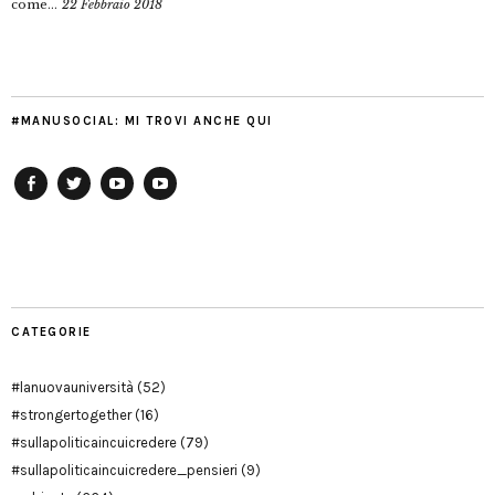
come...
22 Febbraio 2018
#MANUSOCIAL: MI TROVI ANCHE QUI
Facebook
Twitter
YouTube
YouTube
Manu
PD
Modena
CATEGORIE
#lanuovauniversità
(52)
#strongertogether
(16)
#sullapoliticaincuicredere
(79)
#sullapoliticaincuicredere_pensieri
(9)