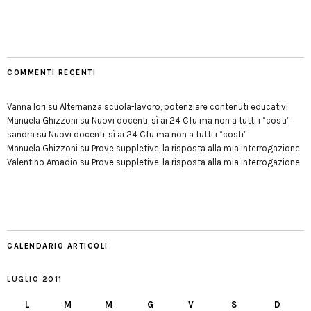
COMMENTI RECENTI
Vanna Iori
su
Alternanza scuola-lavoro, potenziare contenuti educativi
Manuela Ghizzoni
su
Nuovi docenti, sì ai 24 Cfu ma non a tutti i “costi”
sandra
su
Nuovi docenti, sì ai 24 Cfu ma non a tutti i “costi”
Manuela Ghizzoni
su
Prove suppletive, la risposta alla mia interrogazione
Valentino Amadio
su
Prove suppletive, la risposta alla mia interrogazione
CALENDARIO ARTICOLI
LUGLIO 2011
L
M
M
G
V
S
D