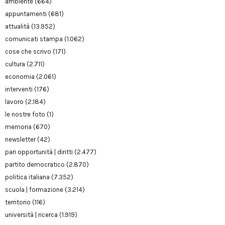
ambiente
(664)
appuntamenti
(681)
attualità
(13.952)
comunicati stampa
(1.062)
cose che scrivo
(171)
cultura
(2.711)
economia
(2.061)
interventi
(176)
lavoro
(2.184)
le nostre foto
(1)
memoria
(670)
newsletter
(42)
pari opportunità | diritti
(2.477)
partito democratico
(2.870)
politica italiana
(7.352)
scuola | formazione
(3.214)
territorio
(116)
università | ricerca
(1.919)