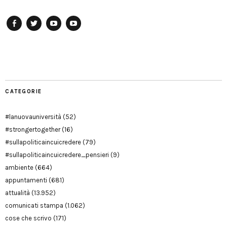
Facebook
Twitter
YouTube
YouTube
Manu
PD
Modena
CATEGORIE
#lanuovauniversità
(52)
#strongertogether
(16)
#sullapoliticaincuicredere
(79)
#sullapoliticaincuicredere_pensieri
(9)
ambiente
(664)
appuntamenti
(681)
attualità
(13.952)
comunicati stampa
(1.062)
cose che scrivo
(171)