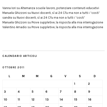
Vanna Iori
su
Alternanza scuola-lavoro, potenziare contenuti educativi
Manuela Ghizzoni
su
Nuovi docenti, sì ai 24 Cfu ma non a tutti i “costi”
sandra
su
Nuovi docenti, sì ai 24 Cfu ma non a tutti i “costi”
Manuela Ghizzoni
su
Prove suppletive, la risposta alla mia interrogazione
Valentino Amadio
su
Prove suppletive, la risposta alla mia interrogazione
CALENDARIO ARTICOLI
OTTOBRE 2011
L
M
M
G
V
S
D
1
2
3
4
5
6
7
8
9
10
11
12
13
14
15
16