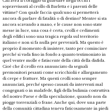
Chi avrà il coraggio di guardare negli occhi i
sopravvissuti al crollo di Barletta e i parenti delle
vittime? Con quale faccia qualcuno si permetterà
ancora di parlare di fatalità o di destino? Mentre si sta
ancora scavando a mano, e le cause non sono state
messe in luce, una cosa è certa, crolli e cedimenti
degli edifici sono una tragica regola sul territorio
italiano e non si fa nulla per prevenirli. Ma questo è
proprio il momento di insistere, tanto per cominciare
perché si vada fino in fondo a quanto testimoniato in
quel ventre molle e fatiscente della città della disfida.
Cioè che il crollo era annunciato da segnali
premonitori pesanti come scricchiolii e allargamento
di crepe e fratture. Ma questi crolli sono sempre
annunciati, perché spesso causati da interventi mal
congegnati o in malafede, figli della bulimia costruttiva
del nostro Paese e della speculazione, quando non da
piogge torrenziali o frane. Anche qui, dove una parte
della comunità cittadina teneva faticosamente in piedi