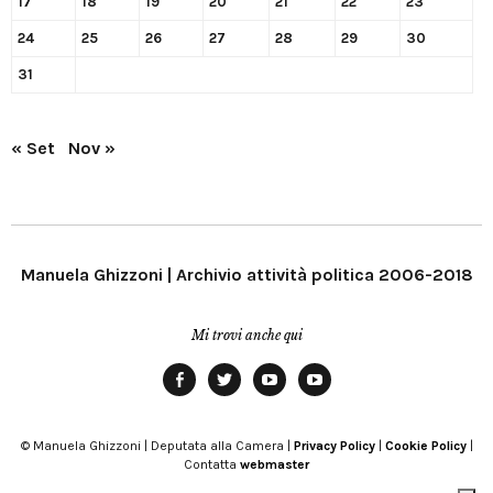
17
18
19
20
21
22
23
24
25
26
27
28
29
30
31
« Set
Nov »
Manuela Ghizzoni | Archivio attività politica 2006-2018
Mi trovi anche qui
Facebook
Twitter
YouTube
YouTube
Manu
PD
Modena
© Manuela Ghizzoni | Deputata alla Camera |
Privacy Policy
|
Cookie Policy
|
Contatta
webmaster