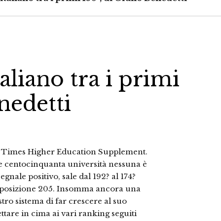
aliano tra i primi
nedetti
l Times Hi­gher Education Supplement.
ime centocinquanta università nessuna è
gnale positivo, sale dal 192? al 174?
a posizione 205. Insomma anco­ra una
tro siste­ma di far crescere al suo
ettare in cima ai vari ranking seguiti