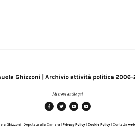
ela Ghizzoni | Archivio attività politica 2006
Mi trovi anche qui
Facebook
Twitter
YouTube
YouTube
Manu
PD
Modena
ela Ghizzoni | Deputata alla Camera |
Privacy Policy
|
Cookie Policy
| Contatta
web