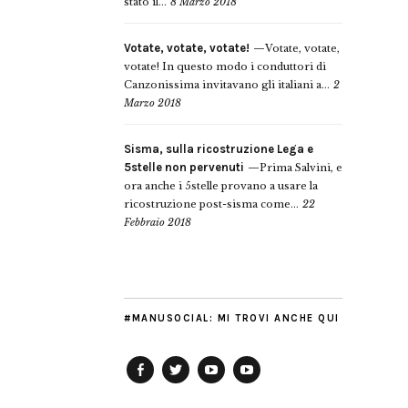
stato il...
8 Marzo 2018
Votate, votate, votate!
Votate, votate,
votate! In questo modo i conduttori di
Canzonissima invitavano gli italiani a...
2
Marzo 2018
Sisma, sulla ricostruzione Lega e
5stelle non pervenuti
Prima Salvini, e
ora anche i 5stelle provano a usare la
ricostruzione post-sisma come...
22
Febbraio 2018
#MANUSOCIAL: MI TROVI ANCHE QUI
Facebook
Twitter
YouTube
YouTube
Manu
PD