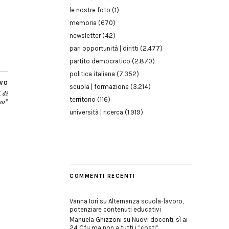
le nostre foto
(1)
memoria
(670)
newsletter
(42)
pari opportunità | diritti
(2.477)
partito democratico
(2.870)
politica italiana
(7.352)
IVO
scuola | formazione
(3.214)
, di
territorio
(116)
no*
università | ricerca
(1.919)
COMMENTI RECENTI
Vanna Iori
su
Alternanza scuola-lavoro,
potenziare contenuti educativi
Manuela Ghizzoni
su
Nuovi docenti, sì ai
24 Cfu ma non a tutti i “costi”