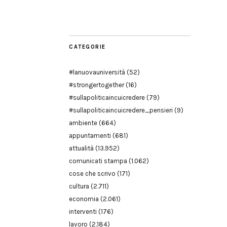
Modena
CATEGORIE
#lanuovauniversità
(52)
#strongertogether
(16)
#sullapoliticaincuicredere
(79)
#sullapoliticaincuicredere_pensieri
(9)
ambiente
(664)
appuntamenti
(681)
attualità
(13.952)
comunicati stampa
(1.062)
cose che scrivo
(171)
cultura
(2.711)
economia
(2.061)
interventi
(176)
lavoro
(2.184)