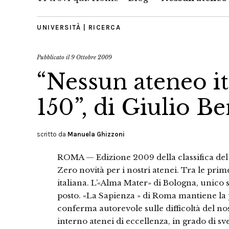
UNIVERSITÀ | RICERCA
Pubblicato il
9 Ottobre 2009
“Nessun ateneo it
150”, di Giulio Be
scritto da
Manuela Ghizzoni
ROMA — Edizione 2009 della classifica de
Zero novità per i nostri atenei. Tra le pr
italiana. L’«Alma Mater» di Bologna, unico se
posto. «La Sa­pienza » di Roma mantiene l
conferma autorevole sulle difficoltà del nos
inter­no atenei di eccellenza, in gra­do di sv