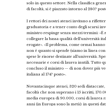
solo in questo settore. Nel­la classifica gen
di fa­coltà, si è piazzato intorno al 280? post
I rettori dei nostri atenei in­vitano a riflette
gradua­toria e a tener conto degli scar­si inv
ministro respinge senza mezzi termini: «È ris
collegare la bassa qualità del­l’università ita
erogate». «Il problema, come ormai hanno 
non è quanto si spen­de (siamo in linea co
spese le risorse destinate all’università. Sp
necessa­rie e corsi di laurea inutili. Tutto
concluso il mini­stro — di non dover più ved
italiana al 174? posto».
Novantacinque atenei, 320 sedi distaccate, 
facoltà che non superano i 15 iscritti, 170
media europea di 90.000, corsi di laurea rad
anni (in Europa sono la me­tà): in questi da