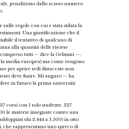
erale, penaliz­zato dallo scarso numero
o.
re sulle regole con cui è stata stilata la
estimenti. Una giustifica­zione che il
ibi­le il tentativo di qualcuno di
liana alla quanti­tà delle risorse
compreso tutti — dice la Gel­mini —,
n la me­dia europea) ma come vengo­no
esso per apri­re sedi distaccate non
 questo deve finire. Mi auguro — ha
e­re in futuro la prima universi­tà
37 corsi con 1 solo studente, 327
.000 le materie insegnate contro una
dop­piati (da 2.444 a 5.500) in otto
ti, che rappre­sentano uno spreco di