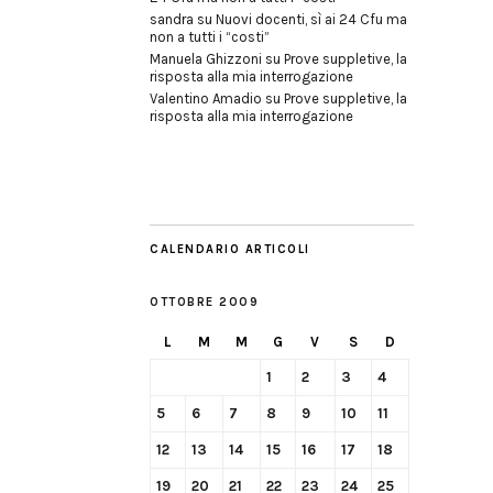
sandra
su
Nuovi docenti, sì ai 24 Cfu ma
non a tutti i “costi”
Manuela Ghizzoni
su
Prove suppletive, la
risposta alla mia interrogazione
Valentino Amadio
su
Prove suppletive, la
risposta alla mia interrogazione
CALENDARIO ARTICOLI
OTTOBRE 2009
L
M
M
G
V
S
D
1
2
3
4
5
6
7
8
9
10
11
12
13
14
15
16
17
18
19
20
21
22
23
24
25