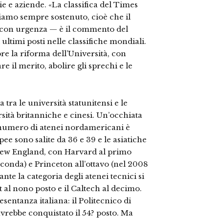
e e aziende. «La classifica del Times
amo sempre sostenuto, cioè che il
o con urgenza — è il commento del
ultimi posti nelle classifi­che mondiali.
e la riforma dell’Università, con
e il merito, abolire gli sprechi e le
 tra le univer­sità statunitensi e le
ità britanniche e cine­si. Un’occhiata
l numero di atenei nordamerica­ni è
ee sono salite da 36 e 39 e le asiatiche
New England, con Har­vard al primo
econ­da) e Princeton all’ottavo (nel 2008
te la ca­tegoria degli atenei tecnici si
al nono posto e il Caltech al decimo.
entanza italiana: il Poli­tecnico di
vreb­be conquistato il 54? posto. Ma