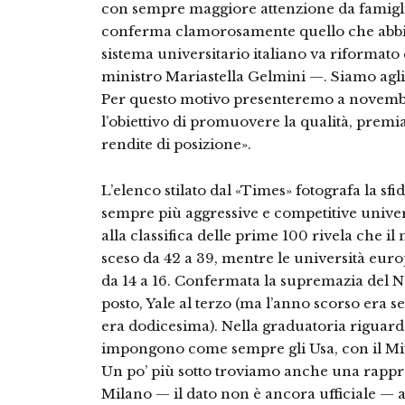
con sempre maggiore attenzione da fami­gli
conferma clamoro­samente quello che abbi
sistema universitario italiano va riformat
ministro Ma­riastella Gelmini —. Siamo agli 
Per questo moti­vo presenteremo a novembr
l’obiettivo di promuovere la qualità, premiar
rendite di posizione».
L’elenco stilato dal «Times» fotografa la sfida
sempre più aggressive e competitive univers
alla classifica delle prime 100 rivela che i
sceso da 42 a 39, mentre le università europ
da 14 a 16. Confermata la supremazia del 
posto, Yale al ter­zo (ma l’anno scorso era s
era dodicesima). Nella graduatoria riguardan
impongono come sempre gli Usa, con il Mit 
Un po’ più sotto troviamo anche una rappres
Milano — il dato non è ancora ufficiale — a