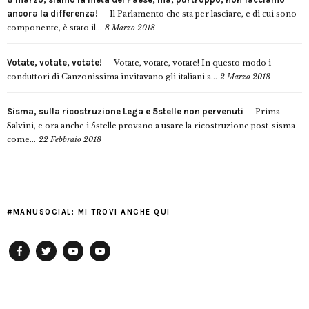
ancora la differenza!
Il Parlamento che sta per lasciare, e di cui sono
componente, è stato il...
8 Marzo 2018
Votate, votate, votate!
Votate, votate, votate! In questo modo i
conduttori di Canzonissima invitavano gli italiani a...
2 Marzo 2018
Sisma, sulla ricostruzione Lega e 5stelle non pervenuti
Prima
Salvini, e ora anche i 5stelle provano a usare la ricostruzione post-sisma
come...
22 Febbraio 2018
#MANUSOCIAL: MI TROVI ANCHE QUI
Facebook
Twitter
YouTube
YouTube
Manu
PD
Modena