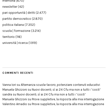
memoria
(670)
newsletter
(42)
pari opportunità | diritti
(2.477)
partito democratico
(2.870)
politica italiana
(7.352)
scuola | formazione
(3.214)
territorio
(116)
università | ricerca
(1.919)
COMMENTI RECENTI
Vanna Iori
su
Alternanza scuola-lavoro, potenziare contenuti educativi
Manuela Ghizzoni
su
Nuovi docenti, sì ai 24 Cfu ma non a tutti i “costi”
sandra
su
Nuovi docenti, sì ai 24 Cfu ma non a tutti i “costi”
Manuela Ghizzoni
su
Prove suppletive, la risposta alla mia interrogazione
Valentino Amadio
su
Prove suppletive, la risposta alla mia interrogazione