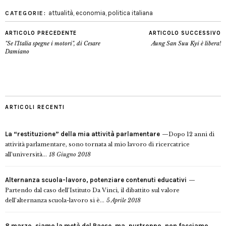
attualità
,
economia
,
politica italiana
CATEGORIE:
ARTICOLO PRECEDENTE
ARTICOLO SUCCESSIVO
"Se l'Italia spegne i motori", di Cesare
Aung San Suu Kyi è libera!
Damiano
ARTICOLI RECENTI
La “restituzione” della mia attività parlamentare
Dopo 12 anni di
attività parlamentare, sono tornata al mio lavoro di ricercatrice
all’università...
18 Giugno 2018
Alternanza scuola-lavoro, potenziare contenuti educativi
Partendo dal caso dell’Istituto Da Vinci, il dibattito sul valore
dell’alternanza scuola-lavoro si è...
5 Aprile 2018
8 marzo, siamo la metà del Paese, ma, purtroppo, non facciamo