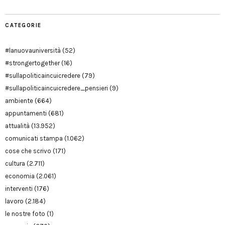
CATEGORIE
#lanuovauniversità
(52)
#strongertogether
(16)
#sullapoliticaincuicredere
(79)
#sullapoliticaincuicredere_pensieri
(9)
ambiente
(664)
appuntamenti
(681)
attualità
(13.952)
comunicati stampa
(1.062)
cose che scrivo
(171)
cultura
(2.711)
economia
(2.061)
interventi
(176)
lavoro
(2.184)
le nostre foto
(1)