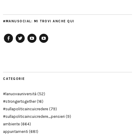
#MANUSOCIAL: MI TROVI ANCHE QUI
Facebook
Twitter
YouTube
YouTube
Manu
PD
Modena
CATEGORIE
#lanuovauniversità
(52)
#strongertogether
(16)
#sullapoliticaincuicredere
(79)
#sullapoliticaincuicredere_pensieri
(9)
ambiente
(664)
appuntamenti
(681)