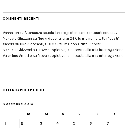
COMMENTI RECENTI
Vanna Iori
su
Alternanza scuola-lavoro, potenziare contenuti educativi
Manuela Ghizzoni
su
Nuovi docenti, sì ai 24 Cfu ma non a tutti i “costi”
sandra
su
Nuovi docenti, sì ai 24 Cfu ma non a tutti i “costi”
Manuela Ghizzoni
su
Prove suppletive, la risposta alla mia interrogazione
Valentino Amadio
su
Prove suppletive, la risposta alla mia interrogazione
CALENDARIO ARTICOLI
NOVEMBRE 2010
L
M
M
G
V
S
D
1
2
3
4
5
6
7