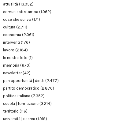
attualità
(13.952)
comunicati stampa
(1.062)
cose che scrivo
(171)
cultura
(2.711)
economia
(2.061)
interventi
(176)
lavoro
(2.184)
le nostre foto
(1)
memoria
(670)
newsletter
(42)
pari opportunità | diritti
(2.477)
partito democratico
(2.870)
politica italiana
(7.352)
scuola | formazione
(3.214)
territorio
(116)
università | ricerca
(1.919)