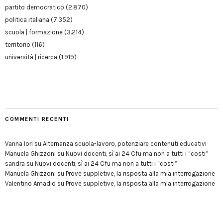
partito democratico
(2.870)
politica italiana
(7.352)
scuola | formazione
(3.214)
territorio
(116)
università | ricerca
(1.919)
COMMENTI RECENTI
Vanna Iori
su
Alternanza scuola-lavoro, potenziare contenuti educativi
Manuela Ghizzoni
su
Nuovi docenti, sì ai 24 Cfu ma non a tutti i “costi”
sandra
su
Nuovi docenti, sì ai 24 Cfu ma non a tutti i “costi”
Manuela Ghizzoni
su
Prove suppletive, la risposta alla mia interrogazione
Valentino Amadio
su
Prove suppletive, la risposta alla mia interrogazione