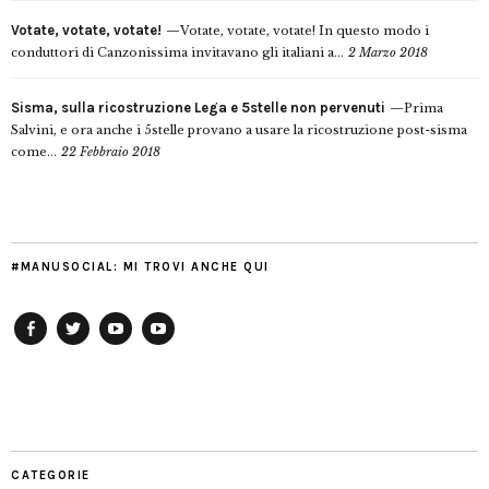
Votate, votate, votate!
Votate, votate, votate! In questo modo i
conduttori di Canzonissima invitavano gli italiani a...
2 Marzo 2018
Sisma, sulla ricostruzione Lega e 5stelle non pervenuti
Prima
Salvini, e ora anche i 5stelle provano a usare la ricostruzione post-sisma
come...
22 Febbraio 2018
#MANUSOCIAL: MI TROVI ANCHE QUI
Facebook
Twitter
YouTube
YouTube
Manu
PD
Modena
CATEGORIE