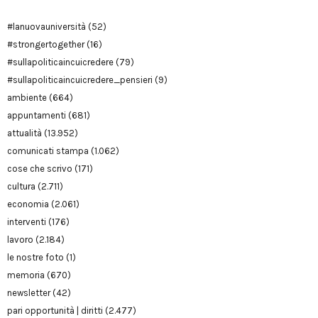
#lanuovauniversità
(52)
#strongertogether
(16)
#sullapoliticaincuicredere
(79)
#sullapoliticaincuicredere_pensieri
(9)
ambiente
(664)
appuntamenti
(681)
attualità
(13.952)
comunicati stampa
(1.062)
cose che scrivo
(171)
cultura
(2.711)
economia
(2.061)
interventi
(176)
lavoro
(2.184)
le nostre foto
(1)
memoria
(670)
newsletter
(42)
pari opportunità | diritti
(2.477)