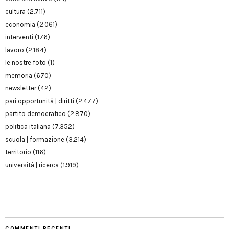
cultura
(2.711)
economia
(2.061)
interventi
(176)
lavoro
(2.184)
le nostre foto
(1)
memoria
(670)
newsletter
(42)
pari opportunità | diritti
(2.477)
partito democratico
(2.870)
politica italiana
(7.352)
scuola | formazione
(3.214)
territorio
(116)
università | ricerca
(1.919)
COMMENTI RECENTI