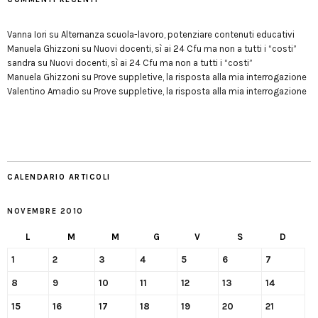
Vanna Iori
su
Alternanza scuola-lavoro, potenziare contenuti educativi
Manuela Ghizzoni
su
Nuovi docenti, sì ai 24 Cfu ma non a tutti i “costi”
sandra
su
Nuovi docenti, sì ai 24 Cfu ma non a tutti i “costi”
Manuela Ghizzoni
su
Prove suppletive, la risposta alla mia interrogazione
Valentino Amadio
su
Prove suppletive, la risposta alla mia interrogazione
CALENDARIO ARTICOLI
NOVEMBRE 2010
L
M
M
G
V
S
D
1
2
3
4
5
6
7
8
9
10
11
12
13
14
15
16
17
18
19
20
21