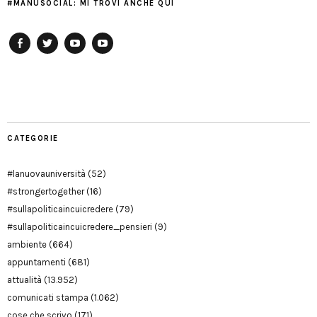
#MANUSOCIAL: MI TROVI ANCHE QUI
Facebook
Twitter
YouTube
YouTube
Manu
PD
Modena
CATEGORIE
#lanuovauniversità
(52)
#strongertogether
(16)
#sullapoliticaincuicredere
(79)
#sullapoliticaincuicredere_pensieri
(9)
ambiente
(664)
appuntamenti
(681)
attualità
(13.952)
comunicati stampa
(1.062)
cose che scrivo
(171)