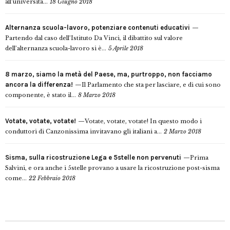
all’università...
18 Giugno 2018
Alternanza scuola-lavoro, potenziare contenuti educativi
Partendo dal caso dell’Istituto Da Vinci, il dibattito sul valore
dell’alternanza scuola-lavoro si è...
5 Aprile 2018
8 marzo, siamo la metà del Paese, ma, purtroppo, non facciamo
ancora la differenza!
Il Parlamento che sta per lasciare, e di cui sono
componente, è stato il...
8 Marzo 2018
Votate, votate, votate!
Votate, votate, votate! In questo modo i
conduttori di Canzonissima invitavano gli italiani a...
2 Marzo 2018
Sisma, sulla ricostruzione Lega e 5stelle non pervenuti
Prima
Salvini, e ora anche i 5stelle provano a usare la ricostruzione post-sisma
come...
22 Febbraio 2018