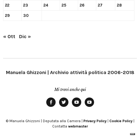
22
23
24
25
26
27
28
29
30
« Ott
Dic »
Manuela Ghizzoni | Archivio attività politica 2006-2018
Mi trovi anche qui
Facebook
Twitter
YouTube
YouTube
Manu
PD
Modena
© Manuela Ghizzoni | Deputata alla Camera |
Privacy Policy
|
Cookie Policy
|
Contatta
webmaster