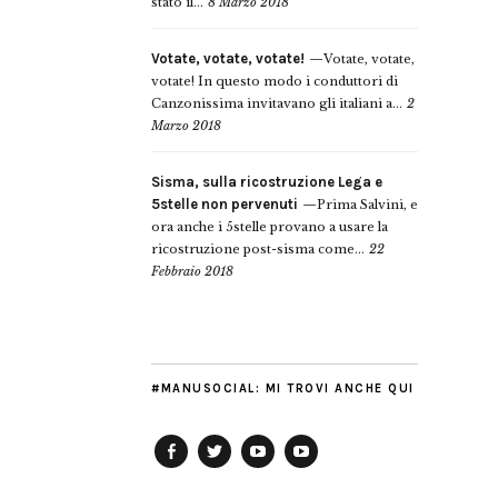
stato il...
8 Marzo 2018
Votate, votate, votate!
Votate, votate,
votate! In questo modo i conduttori di
Canzonissima invitavano gli italiani a...
2
Marzo 2018
Sisma, sulla ricostruzione Lega e
5stelle non pervenuti
Prima Salvini, e
ora anche i 5stelle provano a usare la
ricostruzione post-sisma come...
22
Febbraio 2018
#MANUSOCIAL: MI TROVI ANCHE QUI
Facebook
Twitter
YouTube
YouTube
Manu
PD