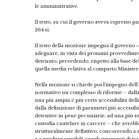
le amministrative.
Il testo, su cui il governo aveva espresso p
264 sì.
Il testo della mozione impegna il governo «
adeguare, in vista dei prossimi provvedimen
detenuto, prevedendo, rispetto alla base d
quella media relativa al comparto Ministeri
Nella mozione si chiede poi l’impegno dell
normativo un complesso di riforme – dalla 
una più ampia e più certa accessibilità dell
dalla definizione di parametri più accessib
detentive in pene pecuniarie, ad una più se
custodia cautelare in carcere – che avrebb
strutturalmente deflattivo, concorrendo a 
e a rendere servibili quegli strumenti di t