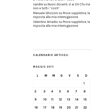
sandra
su
Nuovi docenti, sì ai 24 Cfu ma
non a tutti i “costi”
Manuela Ghizzoni
su
Prove suppletive, la
risposta alla mia interrogazione
Valentino Amadio
su
Prove suppletive, la
risposta alla mia interrogazione
CALENDARIO ARTICOLI
MAGGIO 2011
L
M
M
G
V
S
D
1
2
3
4
5
6
7
8
9
10
11
12
13
14
15
16
17
18
19
20
21
22