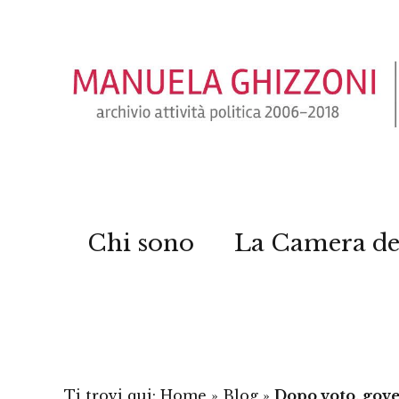
Chi sono
La Camera de
Ti trovi qui:
Home
»
Blog
»
Dopo voto, gove