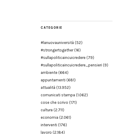
Modena
CATEGORIE
#lanuovauniversità
(52)
#strongertogether
(16)
#sullapoliticaincuicredere
(79)
#sullapoliticaincuicredere_pensieri
(9)
ambiente
(664)
appuntamenti
(681)
attualità
(13.952)
comunicati stampa
(1.062)
cose che scrivo
(171)
cultura
(2.711)
economia
(2.061)
interventi
(176)
lavoro
(2.184)