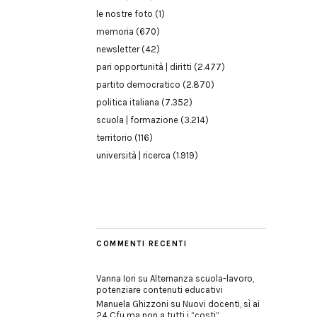
le nostre foto
(1)
memoria
(670)
newsletter
(42)
pari opportunità | diritti
(2.477)
partito democratico
(2.870)
politica italiana
(7.352)
scuola | formazione
(3.214)
territorio
(116)
università | ricerca
(1.919)
COMMENTI RECENTI
Vanna Iori
su
Alternanza scuola-lavoro,
potenziare contenuti educativi
Manuela Ghizzoni
su
Nuovi docenti, sì ai
24 Cfu ma non a tutti i “costi”