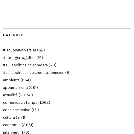
Facebook
Twitter
YouTube
YouTube
Manu
PD
Modena
CATEGORIE
#lanuovauniversità
(52)
#strongertogether
(16)
#sullapoliticaincuicredere
(79)
#sullapoliticaincuicredere_pensieri
(9)
ambiente
(664)
appuntamenti
(681)
attualità
(13.952)
comunicati stampa
(1.062)
cose che scrivo
(171)
cultura
(2.711)
economia
(2.061)
interventi
(176)