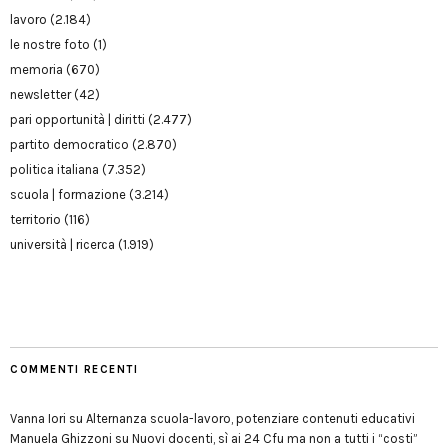
lavoro
(2.184)
le nostre foto
(1)
memoria
(670)
newsletter
(42)
pari opportunità | diritti
(2.477)
partito democratico
(2.870)
politica italiana
(7.352)
scuola | formazione
(3.214)
territorio
(116)
università | ricerca
(1.919)
COMMENTI RECENTI
Vanna Iori
su
Alternanza scuola-lavoro, potenziare contenuti educativi
Manuela Ghizzoni
su
Nuovi docenti, sì ai 24 Cfu ma non a tutti i “costi”