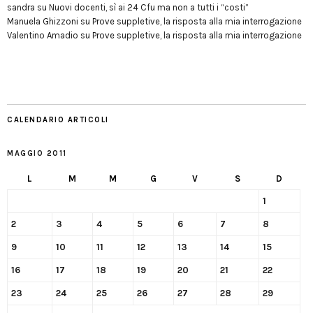
sandra
su
Nuovi docenti, sì ai 24 Cfu ma non a tutti i “costi”
Manuela Ghizzoni
su
Prove suppletive, la risposta alla mia interrogazione
Valentino Amadio
su
Prove suppletive, la risposta alla mia interrogazione
CALENDARIO ARTICOLI
MAGGIO 2011
L
M
M
G
V
S
D
1
2
3
4
5
6
7
8
9
10
11
12
13
14
15
16
17
18
19
20
21
22
23
24
25
26
27
28
29