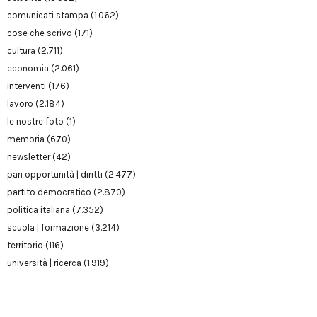
comunicati stampa
(1.062)
cose che scrivo
(171)
cultura
(2.711)
economia
(2.061)
interventi
(176)
lavoro
(2.184)
le nostre foto
(1)
memoria
(670)
newsletter
(42)
pari opportunità | diritti
(2.477)
partito democratico
(2.870)
politica italiana
(7.352)
scuola | formazione
(3.214)
territorio
(116)
università | ricerca
(1.919)