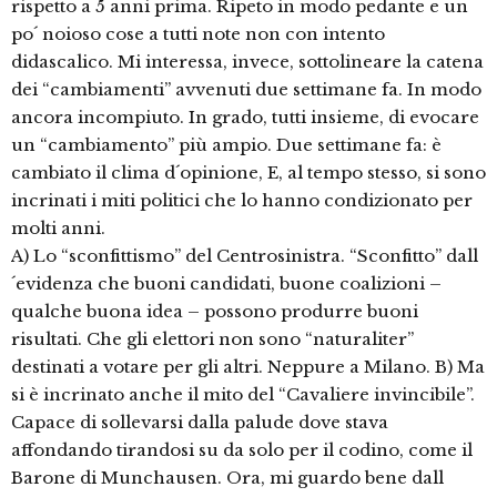
rispetto a 5 anni prima. Ripeto in modo pedante e un
po´ noioso cose a tutti note non con intento
didascalico. Mi interessa, invece, sottolineare la catena
dei “cambiamenti” avvenuti due settimane fa. In modo
ancora incompiuto. In grado, tutti insieme, di evocare
un “cambiamento” più ampio. Due settimane fa: è
cambiato il clima d´opinione, E, al tempo stesso, si sono
incrinati i miti politici che lo hanno condizionato per
molti anni.
A) Lo “sconfittismo” del Centrosinistra. “Sconfitto” dall
´evidenza che buoni candidati, buone coalizioni –
qualche buona idea – possono produrre buoni
risultati. Che gli elettori non sono “naturaliter”
destinati a votare per gli altri. Neppure a Milano. B) Ma
si è incrinato anche il mito del “Cavaliere invincibile”.
Capace di sollevarsi dalla palude dove stava
affondando tirandosi su da solo per il codino, come il
Barone di Munchausen. Ora, mi guardo bene dall