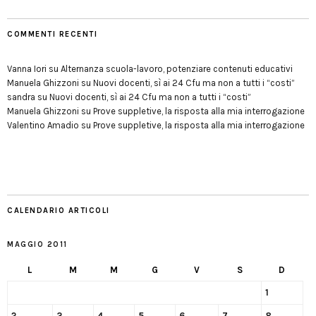
COMMENTI RECENTI
Vanna Iori
su
Alternanza scuola-lavoro, potenziare contenuti educativi
Manuela Ghizzoni
su
Nuovi docenti, sì ai 24 Cfu ma non a tutti i “costi”
sandra
su
Nuovi docenti, sì ai 24 Cfu ma non a tutti i “costi”
Manuela Ghizzoni
su
Prove suppletive, la risposta alla mia interrogazione
Valentino Amadio
su
Prove suppletive, la risposta alla mia interrogazione
CALENDARIO ARTICOLI
MAGGIO 2011
L
M
M
G
V
S
D
1
2
3
4
5
6
7
8