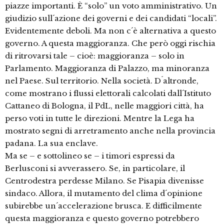
piazze importanti. È “solo” un voto amministrativo. Un
giudizio sull´azione dei governi e dei candidati “locali”.
Evidentemente deboli. Ma non c´è alternativa a questo
governo. A questa maggioranza. Che però oggi rischia
di ritrovarsi tale – cioè: maggioranza – solo in
Parlamento. Maggioranza di Palazzo, ma minoranza
nel Paese. Sul territorio. Nella società. D´altronde,
come mostrano i flussi elettorali calcolati dall´Istituto
Cattaneo di Bologna, il PdL, nelle maggiori città, ha
perso voti in tutte le direzioni. Mentre la Lega ha
mostrato segni di arretramento anche nella provincia
padana. La sua enclave.
Ma se – e sottolineo se – i timori espressi da
Berlusconi si avverassero. Se, in particolare, il
Centrodestra perdesse Milano. Se Pisapia divenisse
sindaco. Allora, il mutamento del clima d´opinione
subirebbe un´accelerazione brusca. E difficilmente
questa maggioranza e questo governo potrebbero