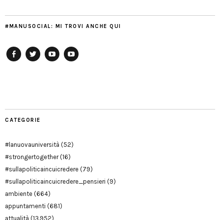
#MANUSOCIAL: MI TROVI ANCHE QUI
Facebook
Twitter
YouTube
YouTube
Manu
PD
Modena
CATEGORIE
#lanuovauniversità
(52)
#strongertogether
(16)
#sullapoliticaincuicredere
(79)
#sullapoliticaincuicredere_pensieri
(9)
ambiente
(664)
appuntamenti
(681)
attualità
(13.952)