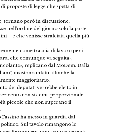
di proposte di legge che spetta di
re, tornano però in discussione.
se nell’ordine del giorno solo la parte
ni – e che venisse stralciata quella più
licemente come traccia di lavoro per i
iara, che comunque va seguita»,
incolante», replicano dal MoDem. Dalla
ani”, insistono infatti affinché la
amente maggioritario.
ento dei deputati verrebbe eletto in
 per cento con sistema proporzionale
 più piccole che non superano il
.
 Fassino ha messo in guardia dal
politico. Sul tavolo rimangono le
 per Bersani essi non siano «coerenti