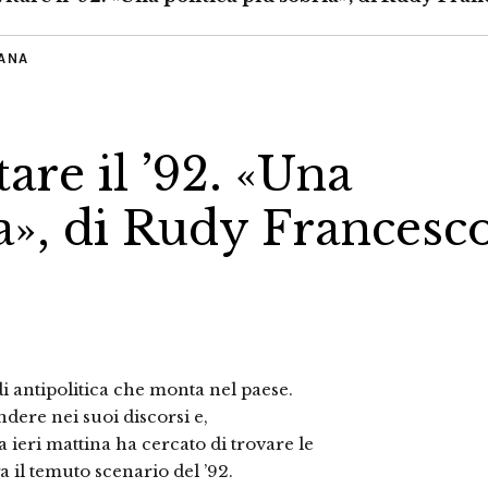
IANA
are il ’92. «Una
ia», di Rudy Francesc
i antipolitica che monta nel paese.
dere nei suoi discorsi e,
a ieri mattina ha cercato di trovare le
 il temuto scenario del ’92.