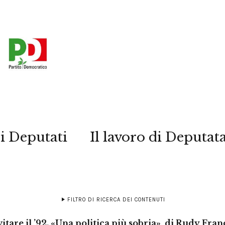
i Deputati
Il lavoro di Deputat
FILTRO DI RICERCA DEI CONTENUTI
itare il ’92. «Una politica più sobria», di Rudy Fra