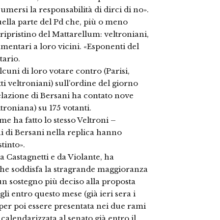
mersi la responsabilità di dirci di no».
quella parte del Pd che, più o meno
ripristino del Mattarellum: veltroniani,
amentari a loro vicini. «Esponenti del
tario.
lcuni di loro votare contro (Parisi,
ti veltroniani) sull’ordine del giorno
relazione di Bersani ha contato nove
troniana) su 175 votanti.
e ha fatto lo stesso Veltroni –
 di Bersani nella replica hanno
tinto».
 Castagnetti e da Violante, ha
che soddisfa la stragrande maggioranza
 un sostegno più deciso alla proposta
gli entro questo mese (già ieri sera i
 per poi essere presentata nei due rami
calendarizzata al senato già entro il