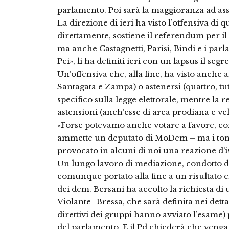
parlamento. Poi sarà la maggioranza ad assu
La direzione di ieri ha visto l’offensiva di 
direttamente, sostiene il referendum per il 
ma anche Castagnetti, Parisi, Bindi e i parl
Pci», li ha definiti ieri con un lapsus il segre
Un’offensiva che, alla fine, ha visto anche a
Santagata e Zampa) o astenersi (quattro, tut
specifico sulla legge elettorale, mentre la 
astensioni (anch’esse di area prodiana e vel
«Forse potevamo anche votare a favore, com
ammette un deputato di MoDem – ma i toni
provocato in alcuni di noi una reazione d’is
Un lungo lavoro di mediazione, condotto da
comunque portato alla fine a un risultato 
dei dem. Bersani ha accolto la richiesta di
Violante- Bressa, che sarà definita nei detta
direttivi dei gruppi hanno avviato l’esame)
del parlamento. E il Pd chiederà che venga 