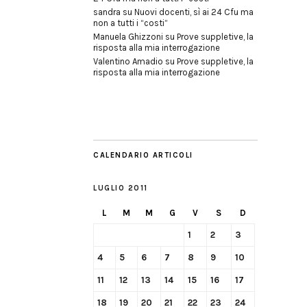
sandra
su
Nuovi docenti, sì ai 24 Cfu ma
non a tutti i “costi”
Manuela Ghizzoni
su
Prove suppletive, la
risposta alla mia interrogazione
Valentino Amadio
su
Prove suppletive, la
risposta alla mia interrogazione
CALENDARIO ARTICOLI
LUGLIO 2011
L
M
M
G
V
S
D
1
2
3
4
5
6
7
8
9
10
11
12
13
14
15
16
17
18
19
20
21
22
23
24