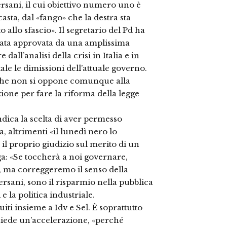
ersani, il cui obiettivo numero uno è
asta, dal «fango» che la destra sta
allo sfascio». Il segretario del Pd ha
tata approvata da una amplissima
all’analisi della crisi in Italia e in
 le dimissioni dell’attuale governo.
, che non si oppone comunque alla
ione per fare la riforma della legge
endica la scelta di aver permesso
altrimenti «il lunedì nero lo
il proprio giudizio sul merito di un
ga: «Se toccherà a noi governare,
i, ma correggeremo il senso della
ersani, sono il risparmio nella pubblica
 e la politica industriale.
tuiti insieme a Idv e Sel. È soprattutto
chiede un’accelerazione, «perché