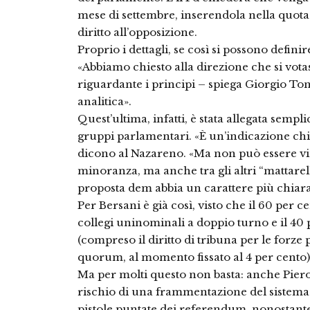
mese di settembre, inserendola nella quota 
diritto all’opposizione.
Proprio i dettagli, se così si possono defini
«Abbiamo chiesto alla direzione che si votas
riguardante i principi – spiega Giorgio Toni
analitica».
Quest’ultima, infatti, è stata allegata semp
gruppi parlamentari. «È un’indicazione ch
dicono al Nazareno. «Ma non può essere v
minoranza, ma anche tra gli altri “mattarelli
proposta dem abbia un carattere più chiar
Per Bersani è già così, visto che il 60 per c
collegi uninominali a doppio turno e il 40
(compreso il diritto di tribuna per le forze
quorum, al momento fissato al 4 per cento)
Ma per molti questo non basta: anche Piero
rischio di una frammentazione del sistema 
pistole puntate dei referendum, nonostante