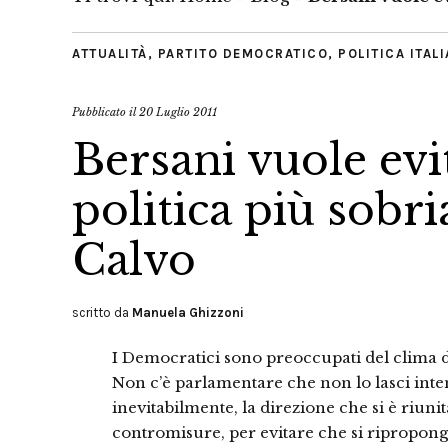
ATTUALITÀ
,
PARTITO DEMOCRATICO
,
POLITICA ITAL
Pubblicato il
20 Luglio 2011
Bersani vuole evit
politica più sobr
Calvo
scritto da
Manuela Ghizzoni
I Democratici sono preoccupati del clima d
Non c’è parlamentare che non lo lasci inten
inevitabilmente, la direzione che si è riunit
contromisure, per evitare che si riproponga