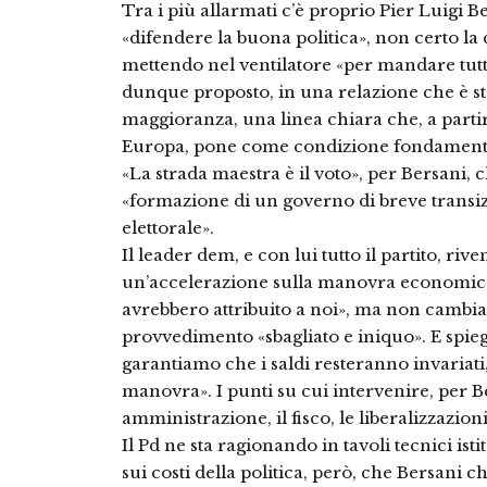
Tra i più allarmati c’è proprio Pier Luigi B
«difendere la buona politica», non certo la c
mettendo nel ventilatore «per mandare tutto 
dunque proposto, in una relazione che è s
maggioranza, una linea chiara che, a partire d
Europa, pone come condizione fondamentale
«La strada maestra è il voto», per Bersani
«formazione di un governo di breve transiz
elettorale».
Il leader dem, e con lui tutto il partito, riv
un’accelerazione sulla manovra economica, 
avrebbero attribuito a noi», ma non cambia 
provvedimento «sbagliato e iniquo». E spie
garantiamo che i saldi resteranno invariat
manovra». I punti su cui intervenire, per B
amministrazione, il fisco, le liberalizzazioni
Il Pd ne sta ragionando in tavoli tecnici isti
sui costi della politica, però, che Bersani 