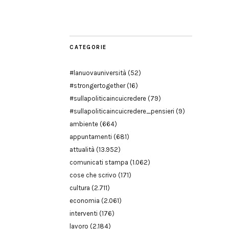
Modena
CATEGORIE
#lanuovauniversità
(52)
#strongertogether
(16)
#sullapoliticaincuicredere
(79)
#sullapoliticaincuicredere_pensieri
(9)
ambiente
(664)
appuntamenti
(681)
attualità
(13.952)
comunicati stampa
(1.062)
cose che scrivo
(171)
cultura
(2.711)
economia
(2.061)
interventi
(176)
lavoro
(2.184)