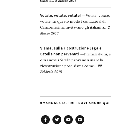
stato il...
8 Marzo 2018
Votate, votate, votate!
Votate, votate,
votate! In questo modo i conduttori di
Canzonissima invitavano gli italiani a...
2
Marzo 2018
Sisma, sulla ricostruzione Lega e
5stelle non pervenuti
Prima Salvini, e
ora anche i 5stelle provano a usare la
ricostruzione post-sisma come...
22
Febbraio 2018
#MANUSOCIAL: MI TROVI ANCHE QUI
Facebook
Twitter
YouTube
YouTube
Manu
PD