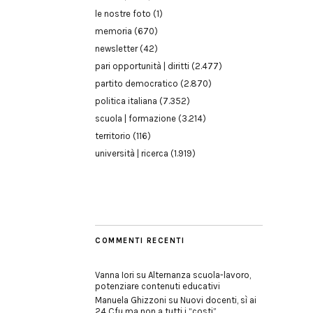
le nostre foto
(1)
memoria
(670)
newsletter
(42)
pari opportunità | diritti
(2.477)
partito democratico
(2.870)
politica italiana
(7.352)
scuola | formazione
(3.214)
territorio
(116)
università | ricerca
(1.919)
COMMENTI RECENTI
Vanna Iori
su
Alternanza scuola-lavoro,
potenziare contenuti educativi
Manuela Ghizzoni
su
Nuovi docenti, sì ai
24 Cfu ma non a tutti i “costi”