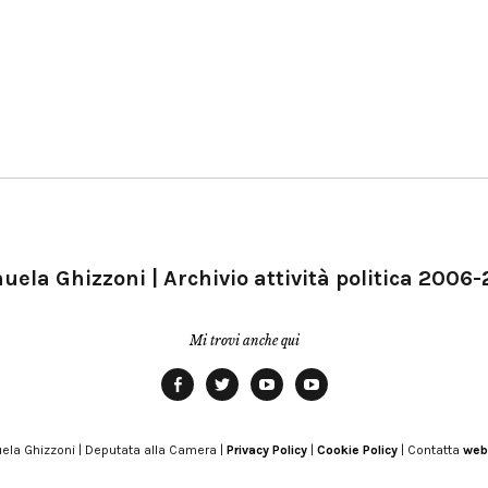
ela Ghizzoni | Archivio attività politica 2006
Mi trovi anche qui
Facebook
Twitter
YouTube
YouTube
Manu
PD
Modena
ela Ghizzoni | Deputata alla Camera |
Privacy Policy
|
Cookie Policy
| Contatta
web