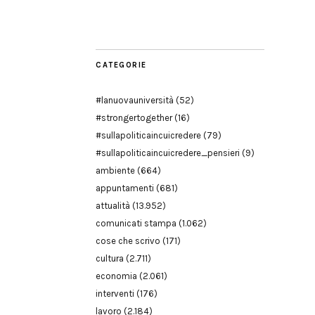
Modena
CATEGORIE
#lanuovauniversità
(52)
#strongertogether
(16)
#sullapoliticaincuicredere
(79)
#sullapoliticaincuicredere_pensieri
(9)
ambiente
(664)
appuntamenti
(681)
attualità
(13.952)
comunicati stampa
(1.062)
cose che scrivo
(171)
cultura
(2.711)
economia
(2.061)
interventi
(176)
lavoro
(2.184)