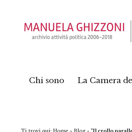
Chi sono
La Camera de
Ti trovi qui:
Home
»
Blog
»
"Il crollo paral