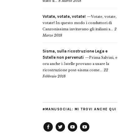
stato il...
8 Marzo 2018
Votate, votate, votate!
Votate, votate,
votate! In questo modo i conduttori di
Canzonissima invitavano gli italiani a...
2
Marzo 2018
Sisma, sulla ricostruzione Lega e
5stelle non pervenuti
Prima Salvini, e
ora anche i 5stelle provano a usare la
ricostruzione post-sisma come...
22
Febbraio 2018
#MANUSOCIAL: MI TROVI ANCHE QUI
Facebook
Twitter
YouTube
YouTube
Manu
PD