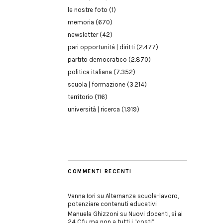
le nostre foto
(1)
memoria
(670)
newsletter
(42)
pari opportunità | diritti
(2.477)
partito democratico
(2.870)
politica italiana
(7.352)
scuola | formazione
(3.214)
territorio
(116)
università | ricerca
(1.919)
COMMENTI RECENTI
Vanna Iori
su
Alternanza scuola-lavoro,
potenziare contenuti educativi
Manuela Ghizzoni
su
Nuovi docenti, sì ai
24 Cfu ma non a tutti i “costi”