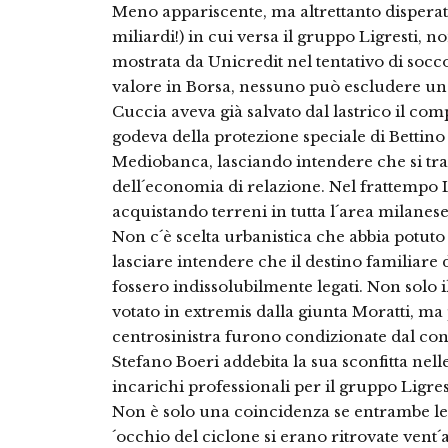
Meno appariscente, ma altrettanto disperata
miliardi!) in cui versa il gruppo Ligresti, n
mostrata da Unicredit nel tentativo di socc
valore in Borsa, nessuno può escludere un
Cuccia aveva già salvato dal lastrico il co
godeva della protezione speciale di Bettino 
Mediobanca, lasciando intendere che si tra
dell´economia di relazione. Nel frattempo Li
acquistando terreni in tutta l´area milanese
Non c´è scelta urbanistica che abbia potuto 
lasciare intendere che il destino familiare d
fossero indissolubilmente legati. Non solo i
votato in extremis dalla giunta Moratti, ma 
centrosinistra furono condizionate dal co
Stefano Boeri addebita la sua sconfitta nel
incarichi professionali per il gruppo Ligres
Non è solo una coincidenza se entrambe le re
´occhio del ciclone si erano ritrovate vent´