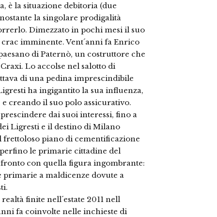
, è la situazione debitoria (due
onostante la singolare prodigalità
orrerlo. Dimezzato in pochi mesi il suo
 crac imminente. Vent´anni fa Enrico
mpaesano di Paternò, un costruttore che
Craxi. Lo accolse nel salotto di
ttava di una pedina imprescindibile
gresti ha ingigantito la sua influenza,
 e creando il suo polo assicurativo.
prescindere dai suoi interessi, fino a
ei Ligresti e il destino di Milano
l frettoloso piano di cementificazione
perfino le primarie cittadine del
nfronto con quella figura ingombrante:
le primarie a maldicenze dovute a
ti.
altà finite nell´estate 2011 nell
anni fa coinvolte nelle inchieste di