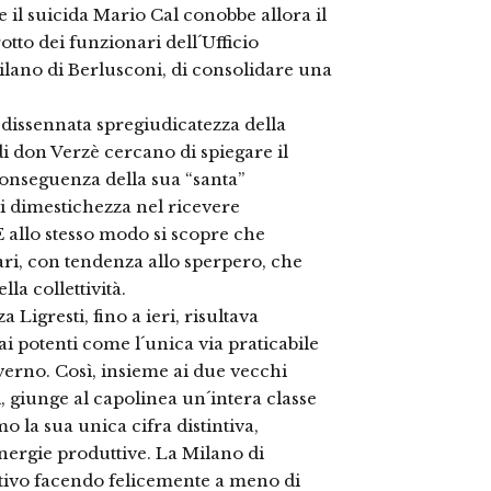
 il suicida Mario Cal conobbe allora il
tto dei funzionari dell´Ufficio
ilano di Berlusconi, di consolidare una
a dissennata spregiudicatezza della
 di don Verzè cercano di spiegare il
onseguenza della sua “santa”
i dimestichezza nel ricevere
E allo stesso modo si scopre che
iari, con tendenza allo sperpero, che
la collettività.
igresti, fino a ieri, risultava
ai potenti come l´unica via praticabile
governo. Così, insieme ai due vecchi
, giunge al capolinea un´intera classe
o la sua unica cifra distintiva,
ergie produttive. La Milano di
ativo facendo felicemente a meno di