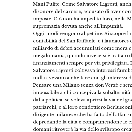
Mani Pulite. Come Salvatore Ligresti, anche
disonore del carcere, accusato di aver corro
imposte. Ciò non ha impedito loro, nella M
supremazia dovuta anche all´impunità.
Oggi i nodi vengono al pettine. Si scopre l
contabilità del San Raffaele, e i laudatores
miliardo di debiti accumulati come mera c
megalomania, quando invece si è trattato d
finanziamenti sempre per via privilegiata. 
Salvatore Ligresti coltivava interessi famil
nulla avevano a che fare con gli interessi del
Pensare una Milano senza don Verzè e senza L
impossibile a chi concepiva la subalternità 
dalla politica, se voleva aprirsi la via del 
patriarchi, e al loro condottiero Berlusconi
dirigente milanese che ha fatto dell´affarism
depredando la città e comprimendone le en
domani ritroverà la via dello sviluppo cre