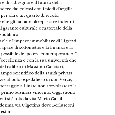
ere di ridisegnare il futuro della
ere dai colossi con i piedi d´argilla
o per oltre un quarto di secolo.
che gli ha fatto oltrepassare indenni
l garante culturale e materiale della
epubblica.
aele e l´impero immobiliare di Ligresti
apace di sottomettere la finanza e la
 possibile del potere contemporaneo. L
d´eccellenza e con la sua università che
i del calibro di Massimo Cacciari,
mpo scientifico della sanità privata.
ie al polo ospedaliero di don Verzè,
atterraggio a Linate non sorvolassero la
uo primo business vincente. Oggi suona
i si è tolto la vita Mario Cal, il
edesima via Olgettina dove Berlusconi
estini.