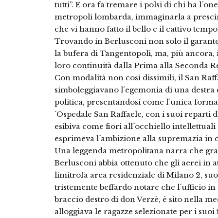
tutti”. E ora fa tremare i polsi di chi ha l´on
metropoli lombarda, immaginarla a prescind
che vi hanno fatto il bello e il cattivo temp
Trovando in Berlusconi non solo il garante 
la bufera di Tangentopoli, ma, più ancora, i
loro continuità dalla Prima alla Seconda R
Con modalità non così dissimili, il San Raff
simboleggiavano l´egemonia di una destra c
politica, presentandosi come l´unica forma
´Ospedale San Raffaele, con i suoi reparti 
esibiva come fiori all´occhiello intellettual
esprimeva l´ambizione alla supremazia in ca
Una leggenda metropolitana narra che graz
Berlusconi abbia ottenuto che gli aerei in 
limitrofa area residenziale di Milano 2, s
tristemente beffardo notare che l´ufficio in cu
braccio destro di don Verzè, è sito nella m
alloggiava le ragazze selezionate per i suoi f