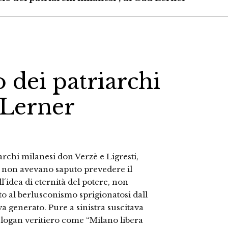
o dei patriarchi
 Lerner
archi milanesi don Verzè e Ligresti,
he non avevano saputo prevedere il
´idea di eternità del potere, non
o al berlusconismo sprigionatosi dall
a generato. Pure a sinistra suscitava
slogan veritiero come “Milano libera