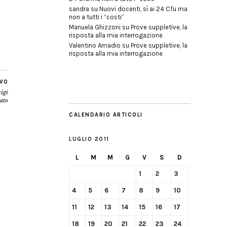
sandra
su
Nuovi docenti, sì ai 24 Cfu ma
non a tutti i “costi”
Manuela Ghizzoni
su
Prove suppletive, la
risposta alla mia interrogazione
Valentino Amadio
su
Prove suppletive, la
risposta alla mia interrogazione
IVO
uigi
ato
CALENDARIO ARTICOLI
LUGLIO 2011
L
M
M
G
V
S
D
1
2
3
4
5
6
7
8
9
10
11
12
13
14
15
16
17
18
19
20
21
22
23
24