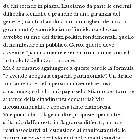
da chi scende in piazza. Lasciamo da parte le enormi
difficoltà tecniche e pratiche di una garanzia del
genere (ma chi diavolo sono i consiglieri dei nostri
governanti?). Consideriamo l´incidenza che essa
avrebbe su uno dei diritti politici fondamentali, quello
di manifestare in pubblico. Certo, questo deve
avvenire “pacificamente e senza armi”, come vuole l
´articolo 17 della Costituzione.
Ma è arbitrario aggiungere a queste parole la formula
“e avendo adeguata capacità patrimoniale”. Un diritto
fondamentale della persona diverrebbe così
appannaggio di chi può pagarselo. Stiamo per tornare
ai tempi della cittadinanza censitaria? Mai
incostituzionalità è apparsa tanto clamorosa.
Vi è poi un bricolage di altre proposte specifiche,
saltando dall´arresto in flagranza differita, a nuovi
reati associativi, all´estensione ai manifestanti delle
misure previste per i violenti nelle manifestazioni