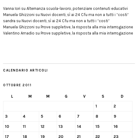
Vanna Iori
su
Alternanza scuola-lavoro, potenziare contenuti educativi
Manuela Ghizzoni
su
Nuovi docenti, sì ai 24 Cfu ma non a tutti i “costi”
sandra
su
Nuovi docenti, sì ai 24 Cfu ma non a tutti i “costi”
Manuela Ghizzoni
su
Prove suppletive, la risposta alla mia interrogazione
Valentino Amadio
su
Prove suppletive, la risposta alla mia interrogazione
CALENDARIO ARTICOLI
OTTOBRE 2011
L
M
M
G
V
S
D
1
2
3
4
5
6
7
8
9
10
11
12
13
14
15
16
17
18
19
20
21
22
23