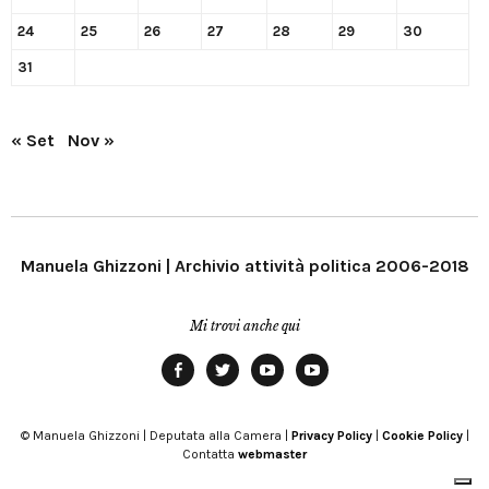
24
25
26
27
28
29
30
31
« Set
Nov »
Manuela Ghizzoni | Archivio attività politica 2006-2018
Mi trovi anche qui
Facebook
Twitter
YouTube
YouTube
Manu
PD
Modena
© Manuela Ghizzoni | Deputata alla Camera |
Privacy Policy
|
Cookie Policy
|
Contatta
webmaster