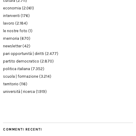
cultura
(2.711)
economia
(2.061)
interventi
(176)
lavoro
(2.184)
le nostre foto
(1)
memoria
(670)
newsletter
(42)
pari opportunità | diritti
(2.477)
partito democratico
(2.870)
politica italiana
(7.352)
scuola | formazione
(3.214)
territorio
(116)
università | ricerca
(1.919)
COMMENTI RECENTI