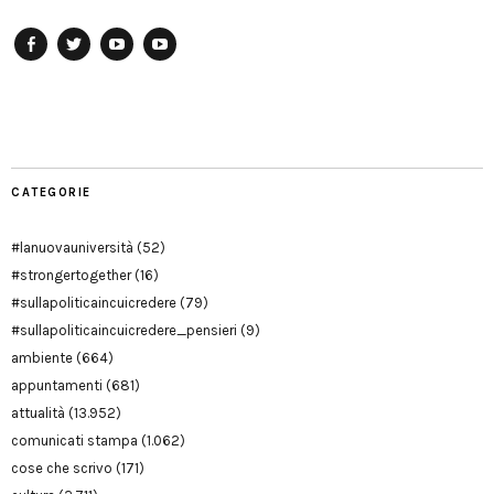
Facebook
Twitter
YouTube
YouTube
Manu
PD
Modena
CATEGORIE
#lanuovauniversità
(52)
#strongertogether
(16)
#sullapoliticaincuicredere
(79)
#sullapoliticaincuicredere_pensieri
(9)
ambiente
(664)
appuntamenti
(681)
attualità
(13.952)
comunicati stampa
(1.062)
cose che scrivo
(171)