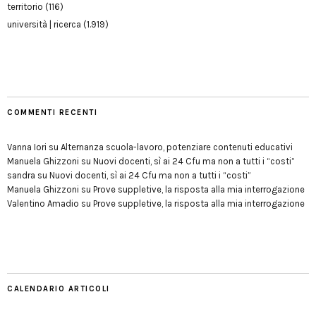
territorio
(116)
università | ricerca
(1.919)
COMMENTI RECENTI
Vanna Iori
su
Alternanza scuola-lavoro, potenziare contenuti educativi
Manuela Ghizzoni
su
Nuovi docenti, sì ai 24 Cfu ma non a tutti i “costi”
sandra
su
Nuovi docenti, sì ai 24 Cfu ma non a tutti i “costi”
Manuela Ghizzoni
su
Prove suppletive, la risposta alla mia interrogazione
Valentino Amadio
su
Prove suppletive, la risposta alla mia interrogazione
CALENDARIO ARTICOLI