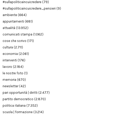
#sullapoliticaincuicredere
(79)
#sullapoliticaincuicredere_pensieri
(9)
ambiente
(664)
appuntamenti
(681)
attualità
(13.952)
comunicati stampa
(1.062)
cose che scrivo
(171)
cultura
(2.711)
economia
(2.061)
interventi
(176)
lavoro
(2.184)
le nostre foto
(1)
memoria
(670)
newsletter
(42)
pari opportunità | diritti
(2.477)
partito democratico
(2.870)
politica italiana
(7.352)
scuola | formazione
(3.214)