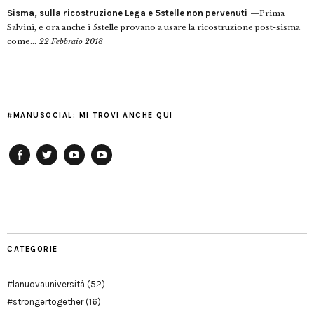
Sisma, sulla ricostruzione Lega e 5stelle non pervenuti
Prima
Salvini, e ora anche i 5stelle provano a usare la ricostruzione post-sisma
come...
22 Febbraio 2018
#MANUSOCIAL: MI TROVI ANCHE QUI
Facebook
Twitter
YouTube
YouTube
Manu
PD
Modena
CATEGORIE
#lanuovauniversità
(52)
#strongertogether
(16)