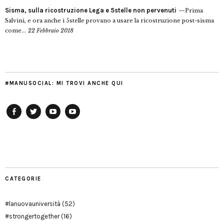
Sisma, sulla ricostruzione Lega e 5stelle non pervenuti
Prima
Salvini, e ora anche i 5stelle provano a usare la ricostruzione post-sisma
come...
22 Febbraio 2018
#MANUSOCIAL: MI TROVI ANCHE QUI
Facebook
Twitter
YouTube
YouTube
Manu
PD
Modena
CATEGORIE
#lanuovauniversità
(52)
#strongertogether
(16)