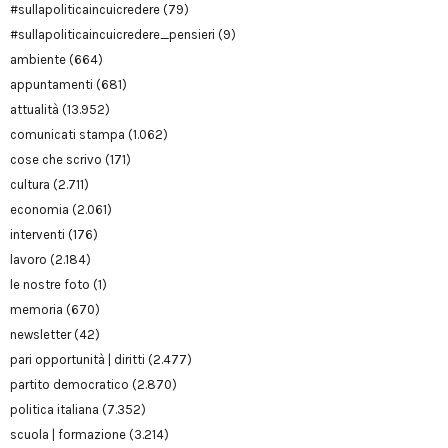
#sullapoliticaincuicredere
(79)
#sullapoliticaincuicredere_pensieri
(9)
ambiente
(664)
appuntamenti
(681)
attualità
(13.952)
comunicati stampa
(1.062)
cose che scrivo
(171)
cultura
(2.711)
economia
(2.061)
interventi
(176)
lavoro
(2.184)
le nostre foto
(1)
memoria
(670)
newsletter
(42)
pari opportunità | diritti
(2.477)
partito democratico
(2.870)
politica italiana
(7.352)
scuola | formazione
(3.214)