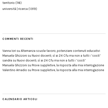
territorio
(116)
università | ricerca
(1.919)
COMMENTI RECENTI
Vanna Iori
su
Alternanza scuola-lavoro, potenziare contenuti educativi
Manuela Ghizzoni
su
Nuovi docenti, sì ai 24 Cfu ma non a tutti i “costi”
sandra
su
Nuovi docenti, sì ai 24 Cfu ma non a tutti i “costi”
Manuela Ghizzoni
su
Prove suppletive, la risposta alla mia interrogazione
Valentino Amadio
su
Prove suppletive, la risposta alla mia interrogazione
CALENDARIO ARTICOLI