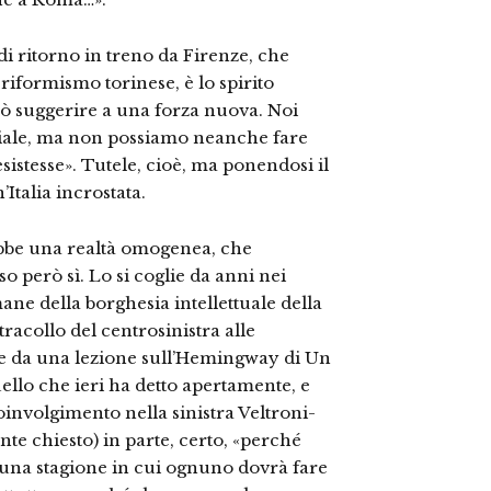
i ritorno in treno da Firenze, che
 riformismo torinese, è lo spirito
uò suggerire a una forza nuova. Noi
ociale, ma non possiamo neanche fare
sistesse». Tutele, cioè, ma ponendosi il
talia incrostata.
ebbe una realtà omogenea, che
o però sì. Lo si coglie da anni nei
imane della borghesia intellettuale della
tracollo del centrosinistra alle
 da una lezione sull’Hemingway di Un
uello che ieri ha detto apertamente, e
oinvolgimento nella sinistra Veltroni-
te chiesto) in parte, certo, «perché
è una stagione in cui ognuno dovrà fare