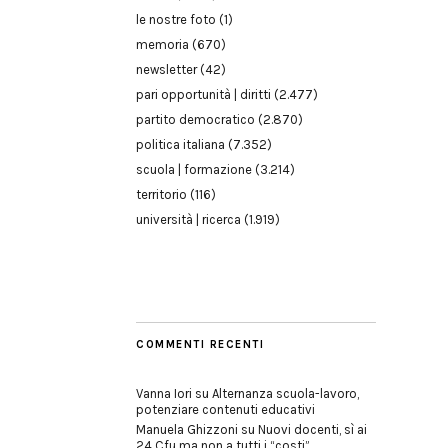
le nostre foto
(1)
memoria
(670)
newsletter
(42)
pari opportunità | diritti
(2.477)
partito democratico
(2.870)
politica italiana
(7.352)
scuola | formazione
(3.214)
territorio
(116)
università | ricerca
(1.919)
COMMENTI RECENTI
Vanna Iori
su
Alternanza scuola-lavoro,
potenziare contenuti educativi
Manuela Ghizzoni
su
Nuovi docenti, sì ai
24 Cfu ma non a tutti i “costi”