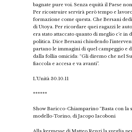
bagnate pure voi. Senza equità il Paese non 
Per ricostruire servirà però tempo e lavoro
formazione come questa. Che Bersani dedica 
di Utoya. Per ricordare quei ragazzi le auto
era stato attaccato quanto di meglio c’e in
politica. Dice Bersani chiudendo l’interv
partano le immagini di quel campeggio e di 
dalla follia omicida: “Gli diremo che nel S
fiaccola e accesa e va avanti”.
L’Unità 30.10.11
******
Show Baricco-Chiamparino “Basta con la sini
modello-Torino, di Jacopo Iacoboni
Alla kermesse di Matteo Renzi la sveglia pe