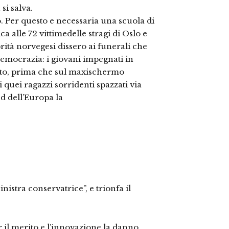
si salva.
. Per questo e necessaria una scuola di
alle 72 vittimedelle stragi di Oslo e
rità norvegesi dissero ai funerali che
 democrazia: i giovani impegnati in
ento, prima che sul maxischermo
quei ragazzi sorridenti spazzati via
ud dell’Europa la
stra conservatrice”, e trionfa il
r il merito e l’innovazione la danno,