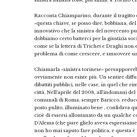
Racconta Chiamparino, durante il tragitto d
«questa chiave, se posso dire, bobbiana, del
innovativo che la sinistra del novecento p
dobbiamo certo batterci per la giustizia s
come se la lettera di Trichet e Draghi non e
problema di come crescere, e smuovere un’I
Chiamarla «sinistra torinese» presupporr
ovviamente non esiste più. Un sentire diffus
dibattiti pubblici, nelle case, in quel che r
città. Nell’aprile del 2008, all’indomani del 
comunali di Roma, sempre Baricco, reduce
posto pulito, illuminato bene , confidava q
cioè di essersi allontanato da un qualche c
D’Alema (che pure glielo aveva espressamen
non ho mai saputo fare politica, e questa 