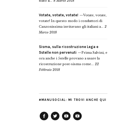
stato il...
8 Marzo 2018
Votate, votate, votate!
Votate, votate,
votate! In questo modo i conduttori di
Canzonissima invitavano gli italiani a...
2
Marzo 2018
Sisma, sulla ricostruzione Lega e
5stelle non pervenuti
Prima Salvini, e
ora anche i 5stelle provano a usare la
ricostruzione post-sisma come...
22
Febbraio 2018
#MANUSOCIAL: MI TROVI ANCHE QUI
Facebook
Twitter
YouTube
YouTube
Manu
PD