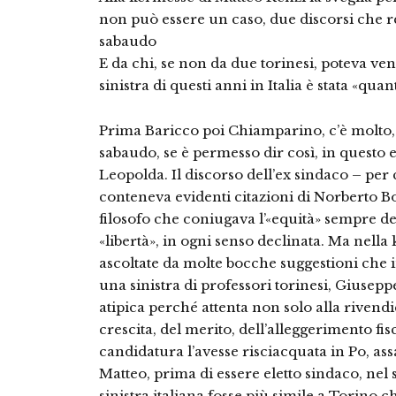
non può essere un caso, due discorsi che re
sabaudo
E da chi, se non da due torinesi, poteva ven
sinistra di questi anni in Italia è stata «qua
Prima Baricco poi Chiamparino, c’è molto, 
sabaudo, se è permesso dir così, in questo 
Leopolda. Il discorso dell’ex sindaco – pe
conteneva evidenti citazioni di Norberto B
filosofo che coniugava l’«equità» sempre d
«libertà», in ogni senso declinata. Ma nell
ascoltate da molte bocche suggestioni che in
una sinistra di professori torinesi, Giusepp
atipica perché attenta non solo alla rivendic
crescita, del merito, dell’alleggerimento fi
candidatura l’avesse risciacquata in Po, as
Matteo, prima di essere eletto sindaco, nel 
sinistra italiana fosse più simile a Torino 