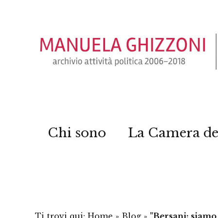
Chi sono
La Camera de
Ti trovi qui:
Home
»
Blog
»
"Bersani: siamo 