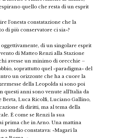
spirano quello che resta di un esprit
ire l’onesta constatazione che la
nto di più conservatore ci sia»?
oggettivamente, di un singolare esprit
evento di Matteo Renzi alla Stazione
r chi avesse un minimo di orecchie –
obbio, soprattutto quel «paradigma» del
entro un orizzonte che ha a cuore la
a kermesse della Leopolda si sono poi
 questi anni sono venute all’Italia da
e Berta, Luca Ricolfi, Luciano Gallino,
azione di diritti, ma al tema della
scale. È come se Renzi la sua
sai prima che in Arno. Una mattina
suo studio constatava: «Magari la
che a Roma…».