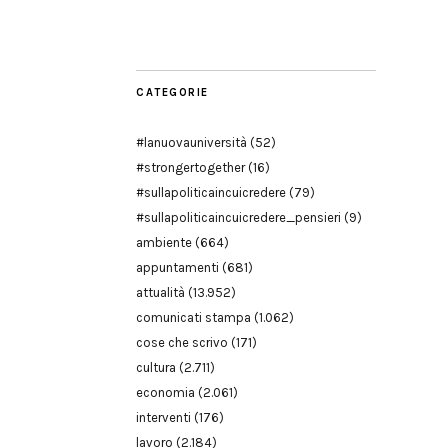
Modena
CATEGORIE
#lanuovauniversità
(52)
#strongertogether
(16)
#sullapoliticaincuicredere
(79)
#sullapoliticaincuicredere_pensieri
(9)
ambiente
(664)
appuntamenti
(681)
attualità
(13.952)
comunicati stampa
(1.062)
cose che scrivo
(171)
cultura
(2.711)
economia
(2.061)
interventi
(176)
lavoro
(2.184)