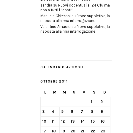
sandra
su
Nuovi docenti, sì ai 24 Cfu ma
non a tutti i “costi”
Manuela Ghizzoni
su
Prove suppletive, la
risposta alla mia interrogazione
Valentino Amadio
su
Prove suppletive, la
risposta alla mia interrogazione
CALENDARIO ARTICOLI
OTTOBRE 2011
L
M
M
G
V
S
D
1
2
3
4
5
6
7
8
9
10
11
12
13
14
15
16
17
18
19
20
21
22
23