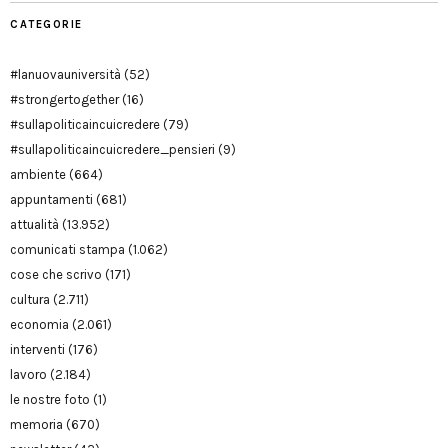
CATEGORIE
#lanuovauniversità
(52)
#strongertogether
(16)
#sullapoliticaincuicredere
(79)
#sullapoliticaincuicredere_pensieri
(9)
ambiente
(664)
appuntamenti
(681)
attualità
(13.952)
comunicati stampa
(1.062)
cose che scrivo
(171)
cultura
(2.711)
economia
(2.061)
interventi
(176)
lavoro
(2.184)
le nostre foto
(1)
memoria
(670)