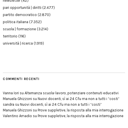
newsletter
(42)
pari opportunità | diritti
(2.477)
partito democratico
(2.870)
politica italiana
(7.352)
scuola | formazione
(3.214)
territorio
(116)
università | ricerca
(1.919)
COMMENTI RECENTI
Vanna Iori
su
Alternanza scuola-lavoro, potenziare contenuti educativi
Manuela Ghizzoni
su
Nuovi docenti, sì ai 24 Cfu ma non a tutti i “costi”
sandra
su
Nuovi docenti, sì ai 24 Cfu ma non a tutti i “costi”
Manuela Ghizzoni
su
Prove suppletive, la risposta alla mia interrogazione
Valentino Amadio
su
Prove suppletive, la risposta alla mia interrogazione