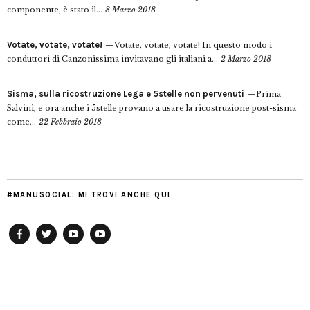
componente, è stato il...
8 Marzo 2018
Votate, votate, votate!
Votate, votate, votate! In questo modo i
conduttori di Canzonissima invitavano gli italiani a...
2 Marzo 2018
Sisma, sulla ricostruzione Lega e 5stelle non pervenuti
Prima
Salvini, e ora anche i 5stelle provano a usare la ricostruzione post-sisma
come...
22 Febbraio 2018
#MANUSOCIAL: MI TROVI ANCHE QUI
Facebook
Twitter
YouTube
YouTube
Manu
PD
Modena