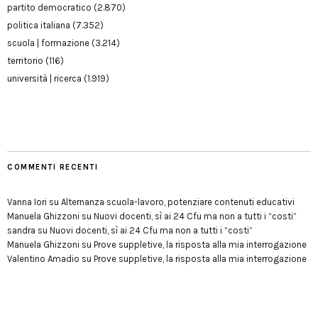
partito democratico
(2.870)
politica italiana
(7.352)
scuola | formazione
(3.214)
territorio
(116)
università | ricerca
(1.919)
COMMENTI RECENTI
Vanna Iori
su
Alternanza scuola-lavoro, potenziare contenuti educativi
Manuela Ghizzoni
su
Nuovi docenti, sì ai 24 Cfu ma non a tutti i “costi”
sandra
su
Nuovi docenti, sì ai 24 Cfu ma non a tutti i “costi”
Manuela Ghizzoni
su
Prove suppletive, la risposta alla mia interrogazione
Valentino Amadio
su
Prove suppletive, la risposta alla mia interrogazione