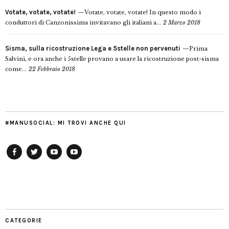
Votate, votate, votate!
Votate, votate, votate! In questo modo i
conduttori di Canzonissima invitavano gli italiani a...
2 Marzo 2018
Sisma, sulla ricostruzione Lega e 5stelle non pervenuti
Prima
Salvini, e ora anche i 5stelle provano a usare la ricostruzione post-sisma
come...
22 Febbraio 2018
#MANUSOCIAL: MI TROVI ANCHE QUI
Facebook
Twitter
YouTube
YouTube
Manu
PD
Modena
CATEGORIE