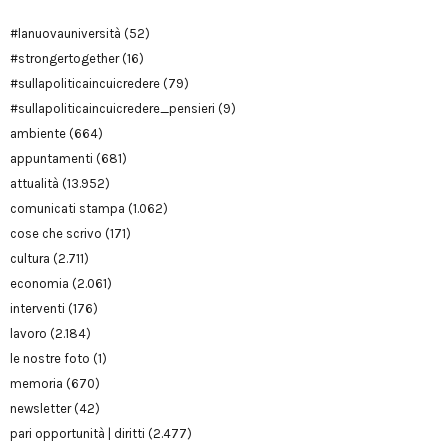
#lanuovauniversità
(52)
#strongertogether
(16)
#sullapoliticaincuicredere
(79)
#sullapoliticaincuicredere_pensieri
(9)
ambiente
(664)
appuntamenti
(681)
attualità
(13.952)
comunicati stampa
(1.062)
cose che scrivo
(171)
cultura
(2.711)
economia
(2.061)
interventi
(176)
lavoro
(2.184)
le nostre foto
(1)
memoria
(670)
newsletter
(42)
pari opportunità | diritti
(2.477)