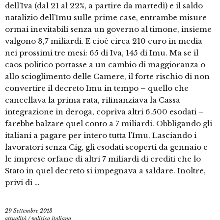
dell’Iva (dal 21 al 22%, a partire da martedì) e il saldo
natalizio dell’Imu sulle prime case, entrambe misure
ormai inevitabili senza un governo al timone, insieme
valgono 3,7 miliardi. E cioè circa 210 euro in media
nei prossimi tre mesi: 65 di Iva, 145 di Imu. Ma se il
caos politico portasse a un cambio di maggioranza o
allo scioglimento delle Camere, il forte rischio di non
convertire il decreto Imu in tempo – quello che
cancellava la prima rata, rifinanziava la Cassa
integrazione in deroga, copriva altri 6.500 esodati –
farebbe balzare quel conto a 7 miliardi. Obbligando gli
italiani a pagare per intero tutta l’Imu. Lasciando i
lavoratori senza Cig, gli esodati scoperti da gennaio e
le imprese orfane di altri 7 miliardi di crediti che lo
Stato in quel decreto si impegnava a saldare. Inoltre,
privi di …
29 Settembre 2013
attualità
/
politica italiana