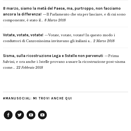
8 marzo, siamo la metà del Paese, ma, purtroppo, non facciamo
ancora la differenza!
Il Parlamento che sta per lasciare, e di cui sono
componente, è stato il...
8 Marzo 2018
Votate, votate, votate!
Votate, votate, votate! In questo modo i
conduttori di Canzonissima invitavano gli italiani a...
2 Marzo 2018
Sisma, sulla ricostruzione Lega e 5stelle non pervenuti
Prima
Salvini, e ora anche i 5stelle provano a usare la ricostruzione post-sisma
come...
22 Febbraio 2018
#MANUSOCIAL: MI TROVI ANCHE QUI
Facebook
Twitter
YouTube
YouTube
Manu
PD
Modena