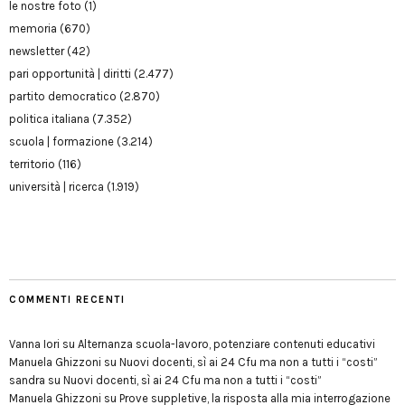
le nostre foto
(1)
memoria
(670)
newsletter
(42)
pari opportunità | diritti
(2.477)
partito democratico
(2.870)
politica italiana
(7.352)
scuola | formazione
(3.214)
territorio
(116)
università | ricerca
(1.919)
COMMENTI RECENTI
Vanna Iori
su
Alternanza scuola-lavoro, potenziare contenuti educativi
Manuela Ghizzoni
su
Nuovi docenti, sì ai 24 Cfu ma non a tutti i “costi”
sandra
su
Nuovi docenti, sì ai 24 Cfu ma non a tutti i “costi”
Manuela Ghizzoni
su
Prove suppletive, la risposta alla mia interrogazione