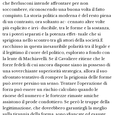
che Berlusconi intende affrontare per non
soccombere, riconoscendo una buona volta il fatto
compiuto. La storia politica moderna è del resto piena
di un contrasto, ora soltanto ac- cennato altre volte
più esplicito e irri- ducibile, tra le forme e la sostanza,
tra i poteri separati e la potenza effet- tuale che si
sprigiona nello scontro tra gli attori della società.È
racchiuso in questa inesauribile polarità tra il legale e
il legittimo il cuore del politico, esplorato a fondo con
la lente di Machiavelli. Se il Cavaliere ritiene che le
forze fedeli di cui ancora dispone siano in possesso di
una soverchiante superiorità strategica, allora il suo
sfrontato tentativo di rompere la prigionia delle forme
può avere persino un senso. Tentare l’operazione di
forza può essere un rischio calcolato quando le
risorse del numero e le fortezze rimaste amiche
assistono il prode condottiero. Se però le truppe della
legittimazione, che dovrebbero garantirgli la meglio
sulla tirannia della forma, sono sfiancate ed esauste,