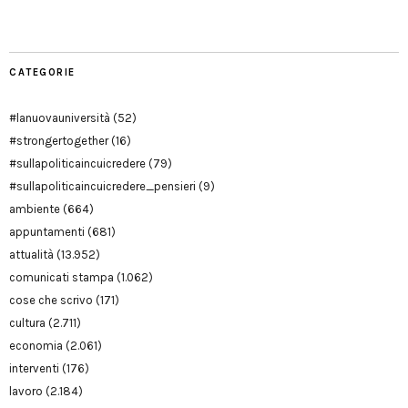
CATEGORIE
#lanuovauniversità
(52)
#strongertogether
(16)
#sullapoliticaincuicredere
(79)
#sullapoliticaincuicredere_pensieri
(9)
ambiente
(664)
appuntamenti
(681)
attualità
(13.952)
comunicati stampa
(1.062)
cose che scrivo
(171)
cultura
(2.711)
economia
(2.061)
interventi
(176)
lavoro
(2.184)