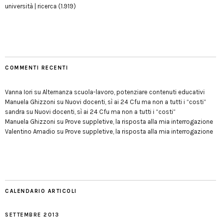
università | ricerca
(1.919)
COMMENTI RECENTI
Vanna Iori
su
Alternanza scuola-lavoro, potenziare contenuti educativi
Manuela Ghizzoni
su
Nuovi docenti, sì ai 24 Cfu ma non a tutti i “costi”
sandra
su
Nuovi docenti, sì ai 24 Cfu ma non a tutti i “costi”
Manuela Ghizzoni
su
Prove suppletive, la risposta alla mia interrogazione
Valentino Amadio
su
Prove suppletive, la risposta alla mia interrogazione
CALENDARIO ARTICOLI
SETTEMBRE 2013