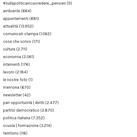
#sullapoliticaincuicredere_pensieri
(9)
ambiente
(664)
appuntamenti
(681)
attualità
(13.952)
comunicati stampa
(1.062)
cose che scrivo
(171)
cultura
(2.711)
economia
(2.061)
interventi
(176)
lavoro
(2.184)
le nostre foto
(1)
memoria
(670)
newsletter
(42)
pari opportunità | diritti
(2.477)
partito democratico
(2.870)
politica italiana
(7.352)
scuola | formazione
(3.214)
territorio
(116)