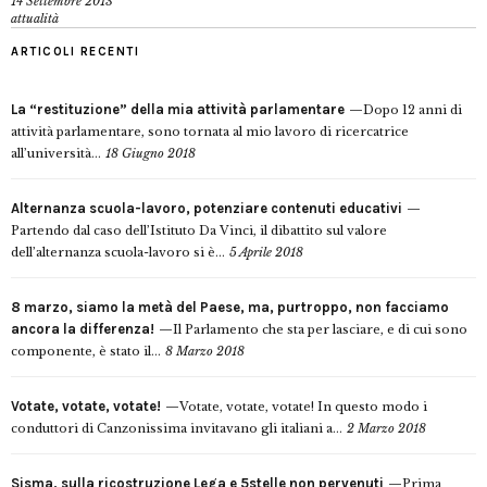
14 Settembre 2013
attualità
ARTICOLI RECENTI
La “restituzione” della mia attività parlamentare
Dopo 12 anni di
attività parlamentare, sono tornata al mio lavoro di ricercatrice
all’università...
18 Giugno 2018
Alternanza scuola-lavoro, potenziare contenuti educativi
Partendo dal caso dell’Istituto Da Vinci, il dibattito sul valore
dell’alternanza scuola-lavoro si è...
5 Aprile 2018
8 marzo, siamo la metà del Paese, ma, purtroppo, non facciamo
ancora la differenza!
Il Parlamento che sta per lasciare, e di cui sono
componente, è stato il...
8 Marzo 2018
Votate, votate, votate!
Votate, votate, votate! In questo modo i
conduttori di Canzonissima invitavano gli italiani a...
2 Marzo 2018
Sisma, sulla ricostruzione Lega e 5stelle non pervenuti
Prima