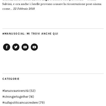
Salvini, e ora anche i 5stelle provano a usare la ricostruzione post-sisma
come...
22 Febbraio 2018
#MANUSOCIAL: MI TROVI ANCHE QUI
Facebook
Twitter
YouTube
YouTube
Manu
PD
Modena
CATEGORIE
#lanuovauniversità
(52)
#strongertogether
(16)
#sullapoliticaincuicredere
(79)