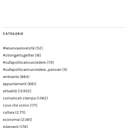
Facebook
Twitter
YouTube
YouTube
Manu
PD
Modena
CATEGORIE
#lanuovauniversità
(52)
#strongertogether
(16)
#sullapoliticaincuicredere
(79)
#sullapoliticaincuicredere_pensieri
(9)
ambiente
(664)
appuntamenti
(681)
attualità
(13.952)
comunicati stampa
(1.062)
cose che scrivo
(171)
cultura
(2.711)
economia
(2.061)
interventi
(176)