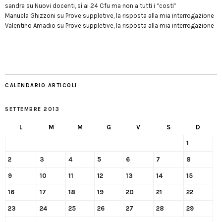
sandra
su
Nuovi docenti, sì ai 24 Cfu ma non a tutti i “costi”
Manuela Ghizzoni
su
Prove suppletive, la risposta alla mia interrogazione
Valentino Amadio
su
Prove suppletive, la risposta alla mia interrogazione
CALENDARIO ARTICOLI
SETTEMBRE 2013
L
M
M
G
V
S
D
1
2
3
4
5
6
7
8
9
10
11
12
13
14
15
16
17
18
19
20
21
22
23
24
25
26
27
28
29