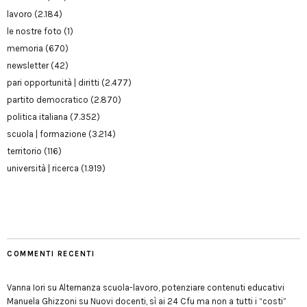
lavoro
(2.184)
le nostre foto
(1)
memoria
(670)
newsletter
(42)
pari opportunità | diritti
(2.477)
partito democratico
(2.870)
politica italiana
(7.352)
scuola | formazione
(3.214)
territorio
(116)
università | ricerca
(1.919)
COMMENTI RECENTI
Vanna Iori
su
Alternanza scuola-lavoro, potenziare contenuti educativi
Manuela Ghizzoni
su
Nuovi docenti, sì ai 24 Cfu ma non a tutti i “costi”