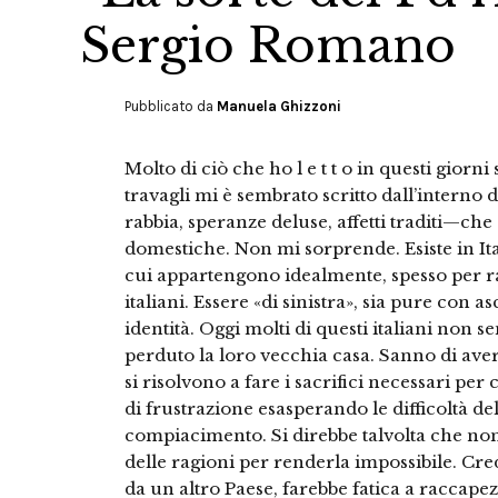
Sergio Romano
Pubblicato da
Manuela Ghizzoni
Molto di ciò che ho l e t t o in questi giorn
travagli mi è sembrato scritto dall’interno d
rabbia, speranze deluse, affetti traditi—che
domestiche. Non mi sorprende. Esiste in Ita
cui appartengono idealmente, spesso per ra
italiani. Essere «di sinistra», sia pure con 
identità. Oggi molti di questi italiani non 
perduto la loro vecchia casa. Sanno di av
si risolvono a fare i sacrifici necessari per
di frustrazione esasperando le difficoltà de
compiacimento. Si direbbe talvolta che non 
delle ragioni per renderla impossibile. Cre
da un altro Paese, farebbe fatica a raccap