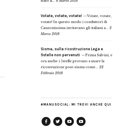
stato il...
8 Marzo 2018
Votate, votate, votate!
Votate, votate,
votate! In questo modo i conduttori di
Canzonissima invitavano gli italiani a...
2
Marzo 2018
Sisma, sulla ricostruzione Lega e
5stelle non pervenuti
Prima Salvini, e
ora anche i 5stelle provano a usare la
ricostruzione post-sisma come...
22
Febbraio 2018
#MANUSOCIAL: MI TROVI ANCHE QUI
Facebook
Twitter
YouTube
YouTube
Manu
PD