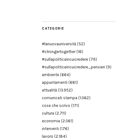
Modena
CATEGORIE
#lanuovauniversità
(52)
#strongertogether
(16)
#sullapoliticaincuicredere
(79)
#sullapoliticaincuicredere_pensieri
(9)
ambiente
(664)
appuntamenti
(681)
attualità
(13.952)
comunicati stampa
(1.062)
cose che scrivo
(171)
cultura
(2.711)
economia
(2.061)
interventi
(176)
lavoro
(2.184)