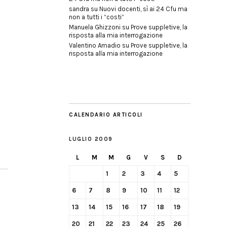
sandra
su
Nuovi docenti, sì ai 24 Cfu ma
non a tutti i “costi”
Manuela Ghizzoni
su
Prove suppletive, la
risposta alla mia interrogazione
Valentino Amadio
su
Prove suppletive, la
risposta alla mia interrogazione
CALENDARIO ARTICOLI
LUGLIO 2009
L
M
M
G
V
S
D
1
2
3
4
5
6
7
8
9
10
11
12
13
14
15
16
17
18
19
20
21
22
23
24
25
26