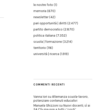
le nostre foto
(1)
memoria
(670)
newsletter
(42)
pari opportunità | diritti
(2.477)
partito democratico
(2.870)
politica italiana
(7.352)
scuola | formazione
(3.214)
territorio
(116)
università | ricerca
(1.919)
COMMENTI RECENTI
Vanna Iori
su
Alternanza scuola-lavoro,
potenziare contenuti educativi
Manuela Ghizzoni
su
Nuovi docenti, sì ai
24 Cfu ma non a tutti i “costi”