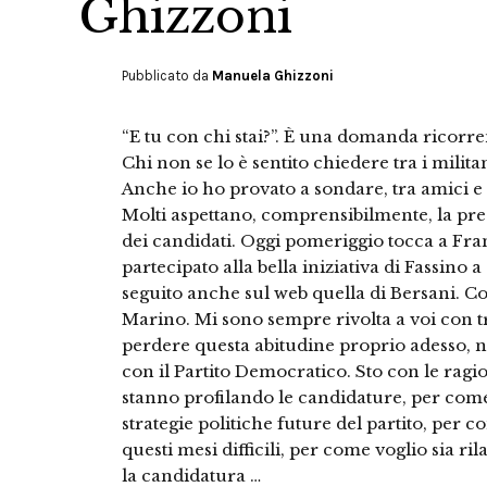
Ghizzoni
Pubblicato da
Manuela Ghizzoni
“E tu con chi stai?”. È una domanda ricorren
Chi non se lo è sentito chiedere tra i milita
Anche io ho provato a sondare, tra amici e 
Molti aspettano, comprensibilmente, la pres
dei candidati. Oggi pomeriggio tocca a Fran
partecipato alla bella iniziativa di Fassino 
seguito anche sul web quella di Bersani. Cos
Marino. Mi sono sempre rivolta a voi con t
perdere questa abitudine proprio adesso, n
con il Partito Democratico. Sto con le ragi
stanno profilando le candidature, per come 
strategie politiche future del partito, per c
questi mesi difficili, per come voglio sia ri
la candidatura …