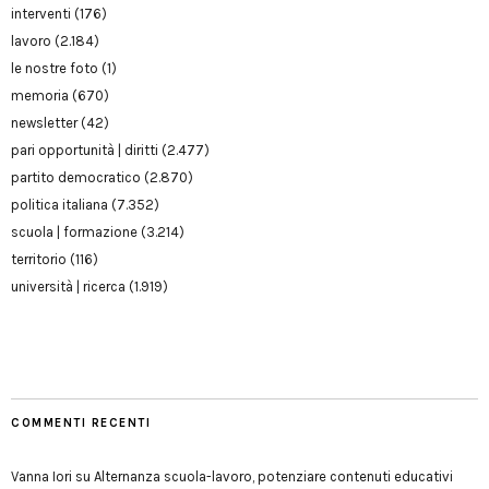
interventi
(176)
lavoro
(2.184)
le nostre foto
(1)
memoria
(670)
newsletter
(42)
pari opportunità | diritti
(2.477)
partito democratico
(2.870)
politica italiana
(7.352)
scuola | formazione
(3.214)
territorio
(116)
università | ricerca
(1.919)
COMMENTI RECENTI
Vanna Iori
su
Alternanza scuola-lavoro, potenziare contenuti educativi