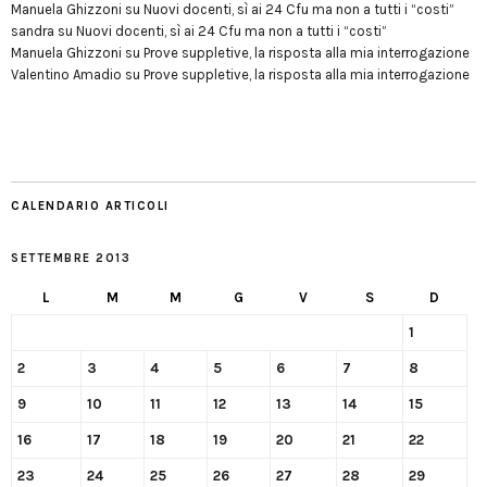
Manuela Ghizzoni
su
Nuovi docenti, sì ai 24 Cfu ma non a tutti i “costi”
sandra
su
Nuovi docenti, sì ai 24 Cfu ma non a tutti i “costi”
Manuela Ghizzoni
su
Prove suppletive, la risposta alla mia interrogazione
Valentino Amadio
su
Prove suppletive, la risposta alla mia interrogazione
CALENDARIO ARTICOLI
SETTEMBRE 2013
L
M
M
G
V
S
D
1
2
3
4
5
6
7
8
9
10
11
12
13
14
15
16
17
18
19
20
21
22
23
24
25
26
27
28
29