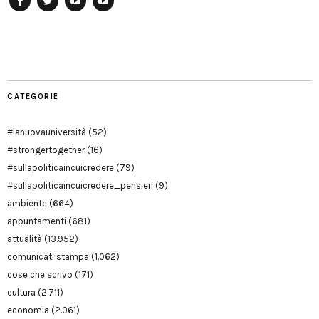
Facebook
Twitter
YouTube
YouTube
Manu
PD
Modena
CATEGORIE
#lanuovauniversità
(52)
#strongertogether
(16)
#sullapoliticaincuicredere
(79)
#sullapoliticaincuicredere_pensieri
(9)
ambiente
(664)
appuntamenti
(681)
attualità
(13.952)
comunicati stampa
(1.062)
cose che scrivo
(171)
cultura
(2.711)
economia
(2.061)