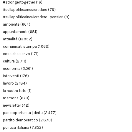
#strongertogether
(16)
#sullapoliticaincuicredere
(79)
#sullapoliticaincuicredere_pensieri
(9)
ambiente
(664)
appuntamenti
(681)
attualità
(13.952)
comunicati stampa
(1.062)
cose che scrivo
(171)
cultura
(2.711)
economia
(2.061)
interventi
(176)
lavoro
(2.184)
le nostre foto
(1)
memoria
(670)
newsletter
(42)
pari opportunità | diritti
(2.477)
partito democratico
(2.870)
politica italiana
(7.352)