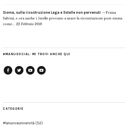
Sisma, sulla ricostruzione Lega e 5stelle non pervenuti
Prima
Salvini, e ora anche i 5stelle provano a usare la ricostruzione post-sisma
come...
22 Febbraio 2018
#MANUSOCIAL: MI TROVI ANCHE QUI
Facebook
Twitter
YouTube
YouTube
Manu
PD
Modena
CATEGORIE
#lanuovauniversità
(52)