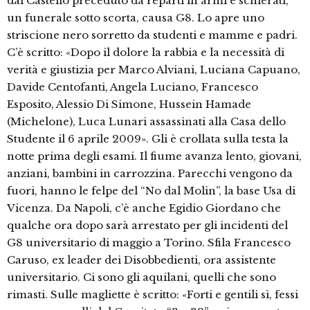
dal Castello preceduto da reparti in armi e schierati,
un funerale sotto scorta, causa G8. Lo apre uno
striscione nero sorretto da studenti e mamme e padri.
C’è scritto: «Dopo il dolore la rabbia e la necessità di
verità e giustizia per Marco Alviani, Luciana Capuano,
Davide Centofanti, Angela Luciano, Francesco
Esposito, Alessio Di Simone, Hussein Hamade
(Michelone), Luca Lunari assassinati alla Casa dello
Studente il 6 aprile 2009». Gli è crollata sulla testa la
notte prima degli esami. Il fiume avanza lento, giovani,
anziani, bambini in carrozzina. Parecchi vengono da
fuori, hanno le felpe del “No dal Molin”, la base Usa di
Vicenza. Da Napoli, c’è anche Egidio Giordano che
qualche ora dopo sarà arrestato per gli incidenti del
G8 universitario di maggio a Torino. Sfila Francesco
Caruso, ex leader dei Disobbedienti, ora assistente
universitario. Ci sono gli aquilani, quelli che sono
rimasti. Sulle magliette è scritto: «Forti e gentili sì, fessi