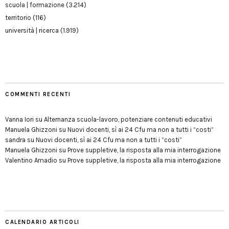
scuola | formazione
(3.214)
territorio
(116)
università | ricerca
(1.919)
COMMENTI RECENTI
Vanna Iori
su
Alternanza scuola-lavoro, potenziare contenuti educativi
Manuela Ghizzoni
su
Nuovi docenti, sì ai 24 Cfu ma non a tutti i “costi”
sandra
su
Nuovi docenti, sì ai 24 Cfu ma non a tutti i “costi”
Manuela Ghizzoni
su
Prove suppletive, la risposta alla mia interrogazione
Valentino Amadio
su
Prove suppletive, la risposta alla mia interrogazione
CALENDARIO ARTICOLI