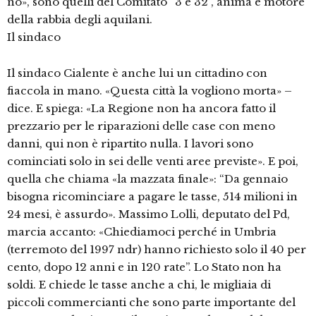
no», sono quelli del Comitato “3 e 32”, anima e motore
della rabbia degli aquilani.
Il sindaco
Il sindaco Cialente è anche lui un cittadino con
fiaccola in mano. «Questa città la vogliono morta» –
dice. E spiega: «La Regione non ha ancora fatto il
prezzario per le riparazioni delle case con meno
danni, qui non è ripartito nulla. I lavori sono
cominciati solo in sei delle venti aree previste». E poi,
quella che chiama «la mazzata finale»: “Da gennaio
bisogna ricominciare a pagare le tasse, 514 milioni in
24 mesi, è assurdo». Massimo Lolli, deputato del Pd,
marcia accanto: «Chiediamoci perché in Umbria
(terremoto del 1997 ndr) hanno richiesto solo il 40 per
cento, dopo 12 anni e in 120 rate”. Lo Stato non ha
soldi. E chiede le tasse anche a chi, le migliaia di
piccoli commercianti che sono parte importante del