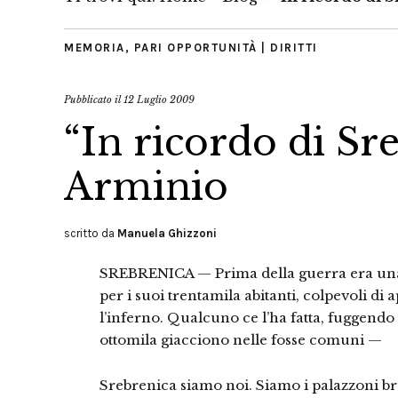
MEMORIA
,
PARI OPPORTUNITÀ | DIRITTI
Pubblicato il
12 Luglio 2009
“In ricordo di Sr
Arminio
scritto da
Manuela Ghizzoni
SREBRENICA — Prima della guerra era una ri
per i suoi trentamila abitanti, colpevoli di a
l’inferno. Qualcuno ce l’ha fatta, fuggendo ne
ottomila giacciono nelle fosse comuni —
Srebrenica siamo noi. Siamo i palazzoni bru