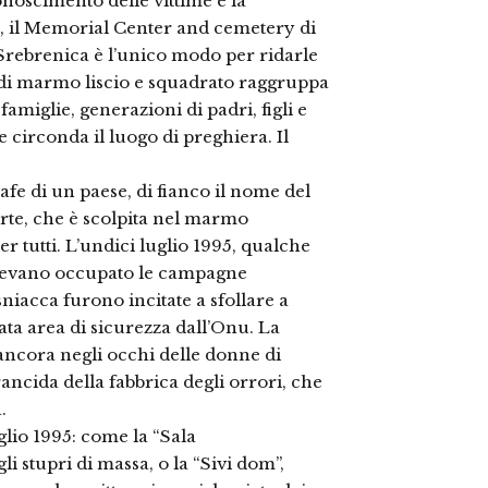
onoscimento delle vittime e la
, il Memorial Center and cemetery di
 Srebrenica è l’unico modo per ridarle
ne di marmo liscio e squadrato raggruppa
famiglie, generazioni di padri, figli e
 circonda il luogo di preghiera. Il
e di un paese, di fianco il nome del
orte, che è scolpita nel marmo
er tutti. L’undici luglio 1995, qualche
avevano occupato le campagne
sniacca furono incitate a sfollare a
rata area di sicurezza dall’Onu. La
 ancora negli occhi delle donne di
rancida della fabbrica degli orrori, che
.
glio 1995: come la “Sala
li stupri di massa, o la “Sivi dom”,