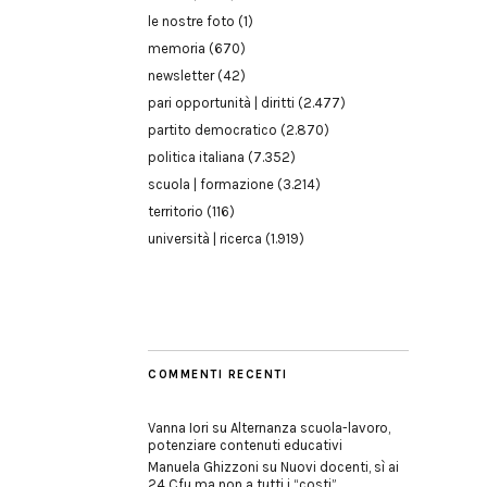
le nostre foto
(1)
memoria
(670)
newsletter
(42)
pari opportunità | diritti
(2.477)
partito democratico
(2.870)
politica italiana
(7.352)
scuola | formazione
(3.214)
territorio
(116)
università | ricerca
(1.919)
COMMENTI RECENTI
Vanna Iori
su
Alternanza scuola-lavoro,
potenziare contenuti educativi
Manuela Ghizzoni
su
Nuovi docenti, sì ai
24 Cfu ma non a tutti i “costi”