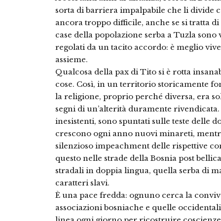
sorta di barriera impalpabile che li divide c
ancora troppo difficile, anche se si tratta d
case della popolazione serba a Tuzla sono vu
regolati da un tacito accordo: è meglio vive
assieme.
Qualcosa della pax di Tito si è rotta insan
cose. Così, in un territorio storicamente f
la religione, proprio perché diversa, era so
segni di un’alterità duramente rivendicata.
inesistenti, sono spuntati sulle teste dell
crescono ogni anno nuovi minareti, mentre
silenzioso impeachment delle rispettive com
questo nelle strade della Bosnia post bellica
stradali in doppia lingua, quella serba di ma
caratteri slavi.
È una pace fredda: ognuno cerca la convive
associazioni bosniache e quelle occidentali,
linea ogni giorno per ricostruire coscienze 