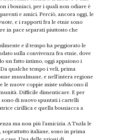
on i bosniaci, per i quali non odiare è
i parenti e amici. Perciò, ancora oggi, le
ote, e i rapporti fra le etnie sono
re in pace separati piuttosto che
abilmente e il tempo ha peggiorato le
ondato sulla convivenza fra etnie, dove
lo un fatto intimo, oggi appaiono i
 Da qualche tempo i veli, prima
e donne musulmane, e nell’intera regione
 le nuove coppie miste subiscono il
unità. Difficile dimenticare. E per
 sono di nuovo spuntati i cartelli
trice cirillica e quella bosniacca a
nza ma non più l’amicizia. A Tuzla le
 soprattutto italiane, sono in prima
e case. Una delle azioni di