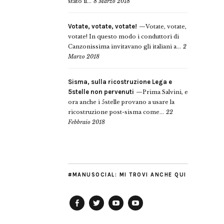
stato il...
8 Marzo 2018
Votate, votate, votate!
Votate, votate,
votate! In questo modo i conduttori di
Canzonissima invitavano gli italiani a...
2
Marzo 2018
Sisma, sulla ricostruzione Lega e
5stelle non pervenuti
Prima Salvini, e
ora anche i 5stelle provano a usare la
ricostruzione post-sisma come...
22
Febbraio 2018
#MANUSOCIAL: MI TROVI ANCHE QUI
Facebook
Twitter
YouTube
YouTube
Manu
PD