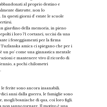
i abbandonati al proprio destino e
lmente distrutte, non lo
n questi giorni d’ estate le scuole
rtirsi.
 un giardino della memoria, in pieno
polti i loro 71 coetanei, uccisi da una
ante i festeggiamenti per la firma
ne Tuzlanska amica ci spiegano che per i
no è un po’ come una ginnastica mentale
erazioni e mantenere vivo il ricordo di
llennio, a pochi chilometri
.
le ferite sono ancora insanabili.
rdici anni dalla guerra, le famiglie sono
e, mogli bosniache di qua, coi loro figli.
snia non sanno tornare. Il motivo è una