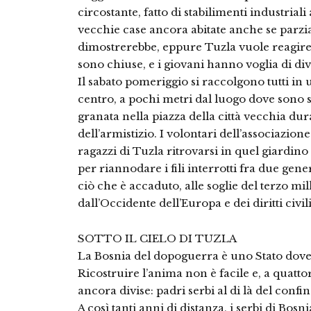
circostante, fatto di stabilimenti industrial
vecchie case ancora abitate anche se parzia
dimostrerebbe, eppure Tuzla vuole reagire. I
sono chiuse, e i giovani hanno voglia di dive
Il sabato pomeriggio si raccolgono tutti in
centro, a pochi metri dal luogo dove sono se
granata nella piazza della città vecchia dur
dell’armistizio. I volontari dell’associazio
ragazzi di Tuzla ritrovarsi in quel giardi
per riannodare i fili interrotti fra due gen
ciò che è accaduto, alle soglie del terzo mi
dall’Occidente dell’Europa e dei diritti civili
SOTTO IL CIELO DI TUZLA
La Bosnia del dopoguerra è uno Stato dove 
Ricostruire l’anima non è facile e, a quatto
ancora divise: padri serbi al di là del confin
A così tanti anni di distanza, i serbi di Bo