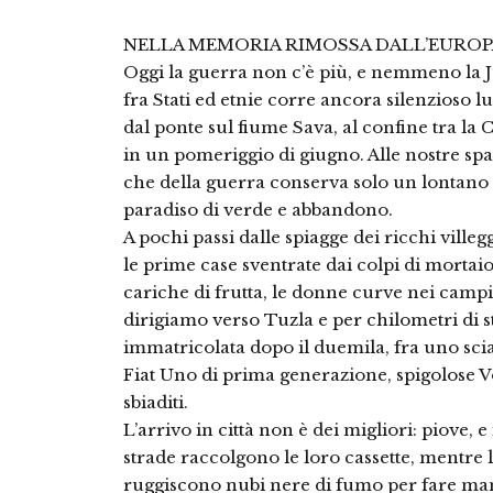
NELLA MEMORIA RIMOSSA DALL’EUROP
Oggi la guerra non c’è più, e nemmeno la Ju
fra Stati ed etnie corre ancora silenzioso 
dal ponte sul fiume Sava, al confine tra la 
in un pomeriggio di giugno. Alle nostre spal
che della guerra conserva solo un lontano 
paradiso di verde e abbandono.
A pochi passi dalle spiagge dei ricchi villeg
le prime case sventrate dai colpi di mortaio
cariche di frutta, le donne curve nei campi a
dirigiamo verso Tuzla e per chilometri di 
immatricolata dopo il duemila, fra uno sci
Fiat Uno di prima generazione, spigolose Vo
sbiaditi.
L’arrivo in città non è dei migliori: piove, e
strade raccolgono le loro cassette, mentre 
ruggiscono nubi nere di fumo per fare mano