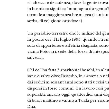
ricchezza e decadenza, dove la gente trova 
in bosniaco significa “montagna d’argento”:
termale a maggioranza bosniacca (l’etnia 
serba, di religione ortodossa).
Un paradiso terrestre che le milizie del g
in poche ore, l’11 luglio 1995, quando i tre
solo di appartenere all’etnia sbagliata, sono 
vicina Potocari, sede della forza di interpo
salvezza.
Chi ce l’ha fatta è sparito nei boschi, in al
sano e salvo oltre l’assedio, in Croazia o ne
dai sedici ai sessant’anni sono stati uccisi 
dispersi in fosse comuni. Un lavoro così pul
superstiti, ancora oggi, quattordici anni d
di buon mattino e vanno a Tuzla per riconos
Dna.