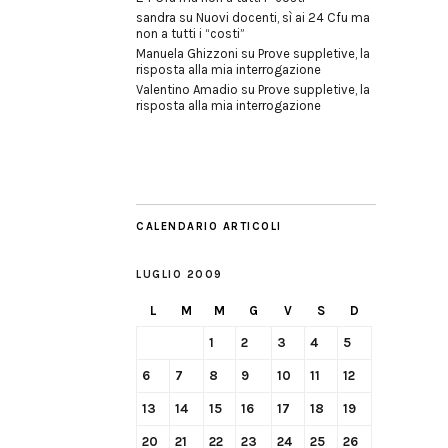
sandra
su
Nuovi docenti, sì ai 24 Cfu ma
non a tutti i “costi”
Manuela Ghizzoni
su
Prove suppletive, la
risposta alla mia interrogazione
Valentino Amadio
su
Prove suppletive, la
risposta alla mia interrogazione
CALENDARIO ARTICOLI
LUGLIO 2009
L
M
M
G
V
S
D
1
2
3
4
5
6
7
8
9
10
11
12
13
14
15
16
17
18
19
20
21
22
23
24
25
26