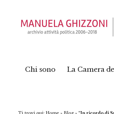
Chi sono
La Camera de
Ti trovi qui:
Home
»
Blog
»
“In ricordo di 