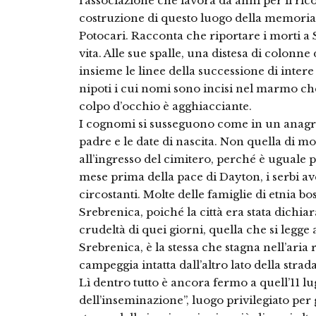
l’associazione che lavora da anni per il ric
costruzione di questo luogo della memoria
Potocari. Racconta che riportare i morti a
vita. Alle sue spalle, una distesa di colon
insieme le linee della successione di intere 
nipoti i cui nomi sono incisi nel marmo che
colpo d’occhio è agghiacciante.
I cognomi si susseguono come in un anagraf
padre e le date di nascita. Non quella di m
all’ingresso del cimitero, perché è uguale p
mese prima della pace di Dayton, i serbi 
circostanti. Molte delle famiglie di etnia bo
Srebrenica, poiché la città era stata dichia
crudeltà di quei giorni, quella che si legge
Srebrenica, è la stessa che stagna nell’aria 
campeggia intatta dall’altro lato della strada
Lì dentro tutto è ancora fermo a quell’11 lu
dell’inseminazione”, luogo privilegiato per g