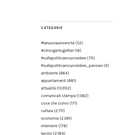
Modena
CATEGORIE
#lanuovauniversità
(52)
#strongertogether
(16)
#sullapoliticaincuicredere
(79)
#sullapoliticaincuicredere_pensieri
(9)
ambiente
(664)
appuntamenti
(681)
attualità
(13.952)
comunicati stampa
(1.062)
cose che scrivo
(171)
cultura
(2.711)
economia
(2.061)
interventi
(176)
lavoro
(2.184)