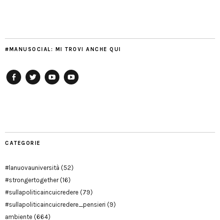
#MANUSOCIAL: MI TROVI ANCHE QUI
Facebook
Twitter
YouTube
YouTube
Manu
PD
Modena
CATEGORIE
#lanuovauniversità
(52)
#strongertogether
(16)
#sullapoliticaincuicredere
(79)
#sullapoliticaincuicredere_pensieri
(9)
ambiente
(664)