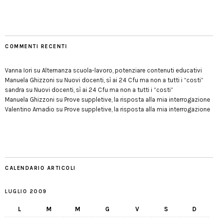
COMMENTI RECENTI
Vanna Iori
su
Alternanza scuola-lavoro, potenziare contenuti educativi
Manuela Ghizzoni
su
Nuovi docenti, sì ai 24 Cfu ma non a tutti i “costi”
sandra
su
Nuovi docenti, sì ai 24 Cfu ma non a tutti i “costi”
Manuela Ghizzoni
su
Prove suppletive, la risposta alla mia interrogazione
Valentino Amadio
su
Prove suppletive, la risposta alla mia interrogazione
CALENDARIO ARTICOLI
LUGLIO 2009
L
M
M
G
V
S
D