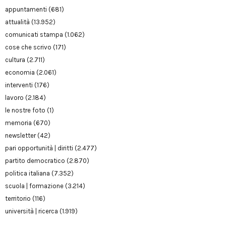
appuntamenti
(681)
attualità
(13.952)
comunicati stampa
(1.062)
cose che scrivo
(171)
cultura
(2.711)
economia
(2.061)
interventi
(176)
lavoro
(2.184)
le nostre foto
(1)
memoria
(670)
newsletter
(42)
pari opportunità | diritti
(2.477)
partito democratico
(2.870)
politica italiana
(7.352)
scuola | formazione
(3.214)
territorio
(116)
università | ricerca
(1.919)