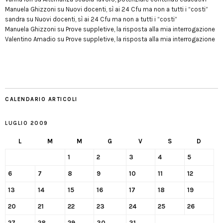
Manuela Ghizzoni
su
Nuovi docenti, sì ai 24 Cfu ma non a tutti i “costi”
sandra
su
Nuovi docenti, sì ai 24 Cfu ma non a tutti i “costi”
Manuela Ghizzoni
su
Prove suppletive, la risposta alla mia interrogazione
Valentino Amadio
su
Prove suppletive, la risposta alla mia interrogazione
CALENDARIO ARTICOLI
LUGLIO 2009
L
M
M
G
V
S
D
1
2
3
4
5
6
7
8
9
10
11
12
13
14
15
16
17
18
19
20
21
22
23
24
25
26
27
28
29
30
31