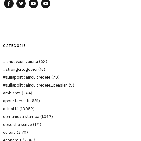
Facebook
Twitter
YouTube
YouTube
Manu
PD
Modena
CATEGORIE
#lanuovauniversità
(52)
#strongertogether
(16)
#sullapoliticaincuicredere
(79)
#sullapoliticaincuicredere_pensieri
(9)
ambiente
(664)
appuntamenti
(681)
attualità
(13.952)
comunicati stampa
(1.062)
cose che scrivo
(171)
cultura
(2.711)
economia
(2.061)