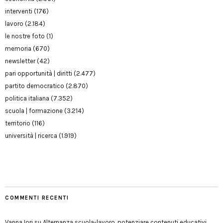
interventi
(176)
lavoro
(2.184)
le nostre foto
(1)
memoria
(670)
newsletter
(42)
pari opportunità | diritti
(2.477)
partito democratico
(2.870)
politica italiana
(7.352)
scuola | formazione
(3.214)
territorio
(116)
università | ricerca
(1.919)
COMMENTI RECENTI
Vanna Iori
su
Alternanza scuola-lavoro, potenziare contenuti educativi