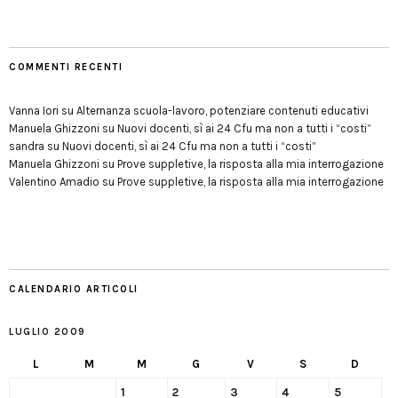
COMMENTI RECENTI
Vanna Iori
su
Alternanza scuola-lavoro, potenziare contenuti educativi
Manuela Ghizzoni
su
Nuovi docenti, sì ai 24 Cfu ma non a tutti i “costi”
sandra
su
Nuovi docenti, sì ai 24 Cfu ma non a tutti i “costi”
Manuela Ghizzoni
su
Prove suppletive, la risposta alla mia interrogazione
Valentino Amadio
su
Prove suppletive, la risposta alla mia interrogazione
CALENDARIO ARTICOLI
LUGLIO 2009
L
M
M
G
V
S
D
1
2
3
4
5