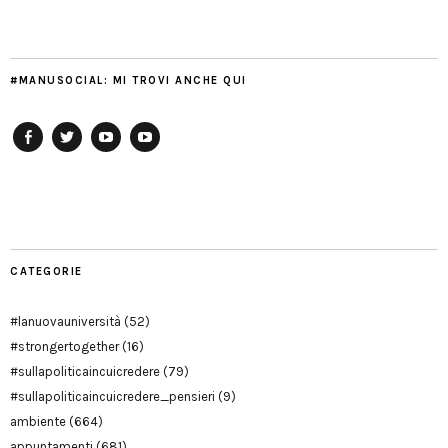
#MANUSOCIAL: MI TROVI ANCHE QUI
Facebook
Twitter
YouTube
YouTube
Manu
PD
Modena
CATEGORIE
#lanuovauniversità
(52)
#strongertogether
(16)
#sullapoliticaincuicredere
(79)
#sullapoliticaincuicredere_pensieri
(9)
ambiente
(664)
appuntamenti
(681)