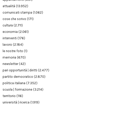
attualità
(13.952)
comunicati stampa
(1.062)
cose che scrivo
(171)
cultura
(2.711)
economia
(2.061)
interventi
(176)
lavoro
(2.184)
le nostre foto
(1)
memoria
(670)
newsletter
(42)
pari opportunità | diritti
(2.477)
partito democratico
(2.870)
politica italiana
(7.352)
scuola | formazione
(3.214)
territorio
(116)
università | ricerca
(1.919)