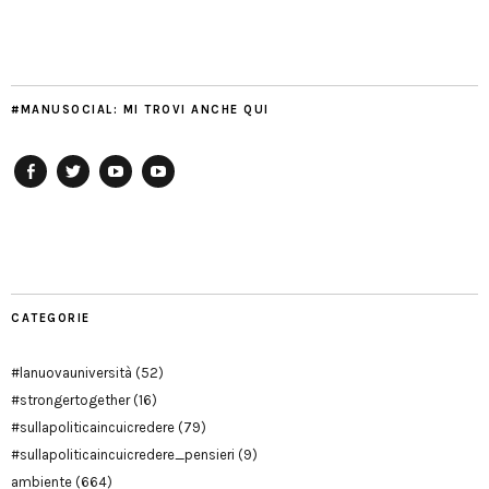
#MANUSOCIAL: MI TROVI ANCHE QUI
Facebook
Twitter
YouTube
YouTube
Manu
PD
Modena
CATEGORIE
#lanuovauniversità
(52)
#strongertogether
(16)
#sullapoliticaincuicredere
(79)
#sullapoliticaincuicredere_pensieri
(9)
ambiente
(664)