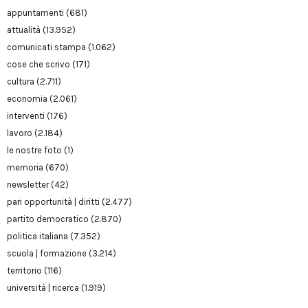
appuntamenti
(681)
attualità
(13.952)
comunicati stampa
(1.062)
cose che scrivo
(171)
cultura
(2.711)
economia
(2.061)
interventi
(176)
lavoro
(2.184)
le nostre foto
(1)
memoria
(670)
newsletter
(42)
pari opportunità | diritti
(2.477)
partito democratico
(2.870)
politica italiana
(7.352)
scuola | formazione
(3.214)
territorio
(116)
università | ricerca
(1.919)