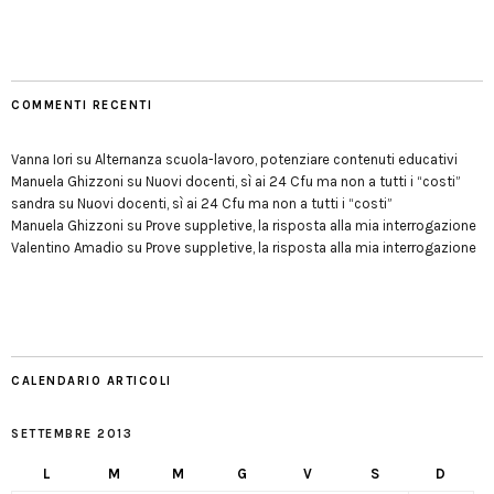
COMMENTI RECENTI
Vanna Iori
su
Alternanza scuola-lavoro, potenziare contenuti educativi
Manuela Ghizzoni
su
Nuovi docenti, sì ai 24 Cfu ma non a tutti i “costi”
sandra
su
Nuovi docenti, sì ai 24 Cfu ma non a tutti i “costi”
Manuela Ghizzoni
su
Prove suppletive, la risposta alla mia interrogazione
Valentino Amadio
su
Prove suppletive, la risposta alla mia interrogazione
CALENDARIO ARTICOLI
SETTEMBRE 2013
L
M
M
G
V
S
D