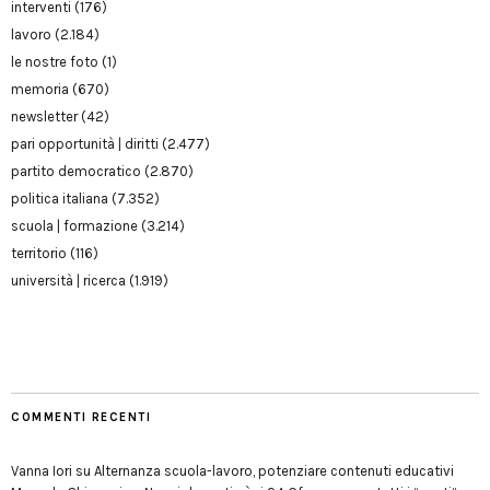
interventi
(176)
lavoro
(2.184)
le nostre foto
(1)
memoria
(670)
newsletter
(42)
pari opportunità | diritti
(2.477)
partito democratico
(2.870)
politica italiana
(7.352)
scuola | formazione
(3.214)
territorio
(116)
università | ricerca
(1.919)
COMMENTI RECENTI
Vanna Iori
su
Alternanza scuola-lavoro, potenziare contenuti educativi