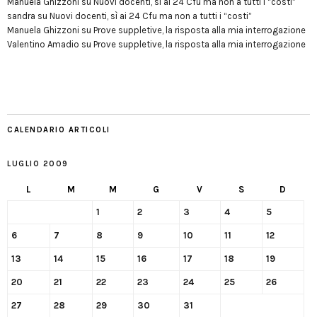
Manuela Ghizzoni
su
Nuovi docenti, sì ai 24 Cfu ma non a tutti i “costi”
sandra
su
Nuovi docenti, sì ai 24 Cfu ma non a tutti i “costi”
Manuela Ghizzoni
su
Prove suppletive, la risposta alla mia interrogazione
Valentino Amadio
su
Prove suppletive, la risposta alla mia interrogazione
CALENDARIO ARTICOLI
LUGLIO 2009
L
M
M
G
V
S
D
1
2
3
4
5
6
7
8
9
10
11
12
13
14
15
16
17
18
19
20
21
22
23
24
25
26
27
28
29
30
31