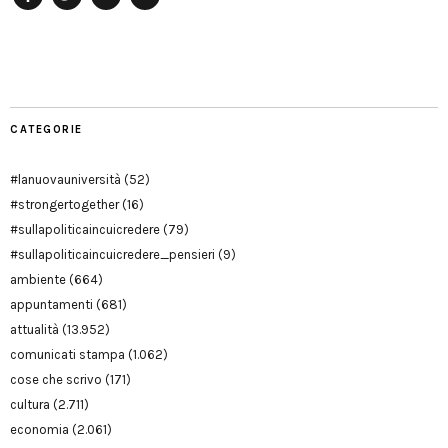
Facebook
Twitter
YouTube
YouTube
Manu
PD
Modena
CATEGORIE
#lanuovauniversità
(52)
#strongertogether
(16)
#sullapoliticaincuicredere
(79)
#sullapoliticaincuicredere_pensieri
(9)
ambiente
(664)
appuntamenti
(681)
attualità
(13.952)
comunicati stampa
(1.062)
cose che scrivo
(171)
cultura
(2.711)
economia
(2.061)