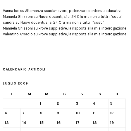
Vanna Iori
su
Alternanza scuola-lavoro, potenziare contenuti educativi
Manuela Ghizzoni
su
Nuovi docenti, sì ai 24 Cfu ma non a tutti i “costi”
sandra
su
Nuovi docenti, sì ai 24 Cfu ma non a tutti i “costi”
Manuela Ghizzoni
su
Prove suppletive, la risposta alla mia interrogazione
Valentino Amadio
su
Prove suppletive, la risposta alla mia interrogazione
CALENDARIO ARTICOLI
LUGLIO 2009
L
M
M
G
V
S
D
1
2
3
4
5
6
7
8
9
10
11
12
13
14
15
16
17
18
19