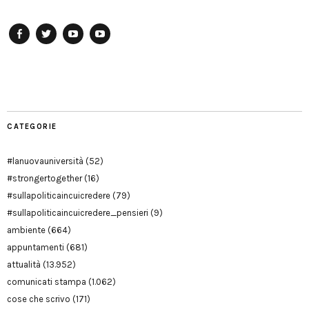
Facebook
Twitter
YouTube
YouTube
Manu
PD
Modena
CATEGORIE
#lanuovauniversità
(52)
#strongertogether
(16)
#sullapoliticaincuicredere
(79)
#sullapoliticaincuicredere_pensieri
(9)
ambiente
(664)
appuntamenti
(681)
attualità
(13.952)
comunicati stampa
(1.062)
cose che scrivo
(171)