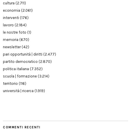
cultura
(2.711)
economia
(2.061)
interventi
(176)
lavoro
(2.184)
le nostre foto
(1)
memoria
(670)
newsletter
(42)
pari opportunità | diritti
(2.477)
partito democratico
(2.870)
politica italiana
(7.352)
scuola | formazione
(3.214)
territorio
(116)
università | ricerca
(1.919)
COMMENTI RECENTI