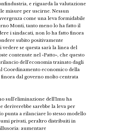
onfindustria, e riguarda la valutazione
a, le misure per uscirne. Nessun
onvergenza come una leva formidabile
verno Monti, tanto meno lo ha fatto il
re i sindacati, non lo ha fatto finora
spondere subito positivamente
 di vedere se questa sarà la linea del
ste contenute nel «Patto», che questo
 rilancio dell’economia trainato dagli
dal Coordinamento economico della
a finora dal governo molto centrata
rno sull’eliminazione dell’Imu ha
e deriverebbe sarebbe la leva per
o punta a rilanciare lo stesso modello
umi privati, peraltro distribuiti in
llusoria: aumentare